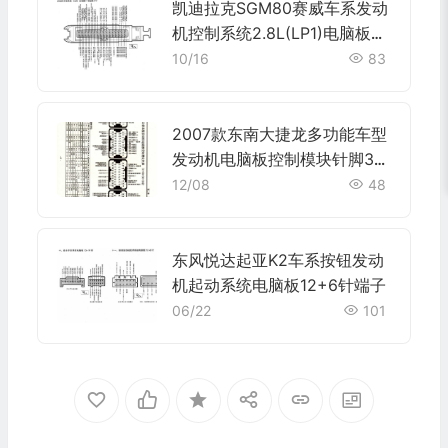
凯迪拉克SGM80赛威车系发动
机控制系统2.8L(LP1)电脑板端
子
10/16
83
2007款东南大捷龙多功能车型
发动机电脑板控制模块针脚38
+38+38+38针 端子图
12/08
48
东风悦达起亚K2车系按钮发动
机起动系统电脑板12+6针端子
06/22
101