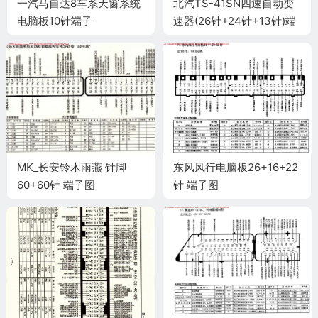
一汽马自达8车系天窗系统
北汽TS-41SN四速自动变
电脑板10针端子
速器(26针+24针+13针)端
子
MK_长安铃木雨燕 针脚
东风风行电脑板26+16+22
60+60针 端子图
针 端子图