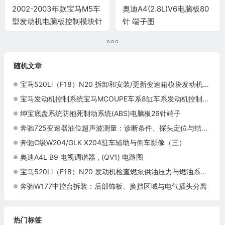
2002-2003年款宝马M5车
奥迪A4(2.8L)V6电脑板80
型发动机电脑板控制模块针
针 端子图
脚9+24+52+40+9针 端子
图
随机文章
宝马520Li（F18）N20 拆卸和安装/更新变速箱模块发动机电线束施工与复检标准
宝马发动机控制系统宝马MCOUPE车系8缸车系发动机控制系统电脑板9+24+52+40+9针端子
绅宝底盘系统防抱死制动系统(ABS)电脑板26针端子
奔驰725变速器油位超声波测量：诊断条件、探头定位与结果判断
奔驰C级W204/GLK X204驻车辅助与倒车影像（三）
奥迪A4L B9 电视调谐器 , (QV1) 电路图
宝马520Li（F18）N20 发动机检查燃泵供油压力与燃油系统复检标准
奔驰W177中控台拆装：后部饰板、换挡区域与电气插头分离
热门标签