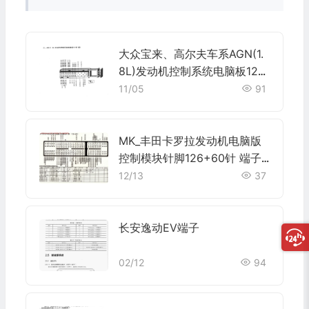
大众宝来、高尔夫车系AGN(1.
8L)发动机控制系统电脑板121
针(续)端子
11/05
91
MK_丰田卡罗拉发动机电脑版
控制模块针脚126+60针 端子
图
12/13
37
长安逸动EV端子
02/12
94