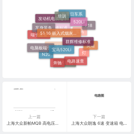
培训
欧美日车系
520Li
发动机电脑端子
车身装备
51 16 嵌入式烟灰缸托架
F18
维修标准
群辉维修标准
宝马
端子速查
宝马520Li
奥迪
电脑板端子
施工标准
灯
N20
电路速查
奔驰
技术培训
上一篇
下一篇
上海大众新帕MQB 高电压蓄电池系统 , (0K3) 电路图
上海大众朗逸 6速 变速箱 电路图