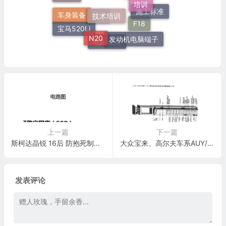
灯
技术培训
奔驰
车身装备
施工标准
宝马
F18
N20
宝马520Li
发动机电脑端子
电路速查
上一篇
下一篇
斯柯达晶锐 16后 防抱死制动系统(ABS)与电子稳定程序(ESP) 电路图
大众宝来、高尔夫车系AUY/ATD/ATM(1.9L)柴油发动机控制系统电脑板121针端子
发表评论