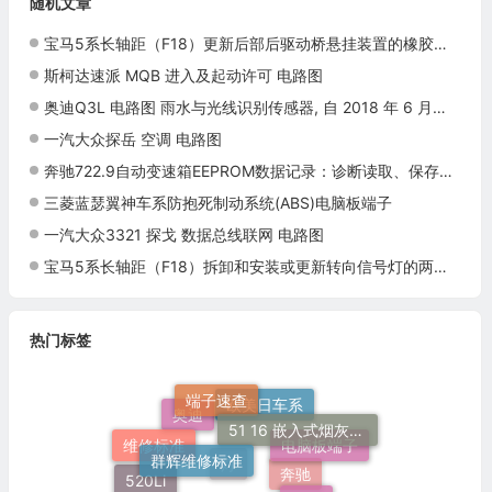
随机文章
宝马5系长轴距（F18）更新后部后驱动桥悬挂装置的橡胶支座施工与复检标准
斯柯达速派 MQB 进入及起动许可 电路图
奥迪Q3L 电路图 雨水与光线识别传感器, 自 2018 年 6 月起 电路图
一汽大众探岳 空调 电路图
奔驰722.9自动变速箱EEPROM数据记录：诊断读取、保存与工单归档
三菱蓝瑟翼神车系防抱死制动系统(ABS)电脑板端子
一汽大众3321 探戈 数据总线联网 电路图
宝马5系长轴距（F18）拆卸和安装或更新转向信号灯的两个接头施工与复检标准
热门标签
端子速查
51 16 嵌入式烟灰缸托架
欧美日车系
奥迪
群辉维修标准
维修标准
电脑板端子
培训
520Li