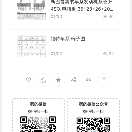
斯巴鲁翼豹车系发动机系统(H
4SO)电脑板 35+28+26+20针
端子
01/30
80
福特车系 端子图
01/02
32
我的微信
我的微信公众号
微信扫一扫
微信扫一扫