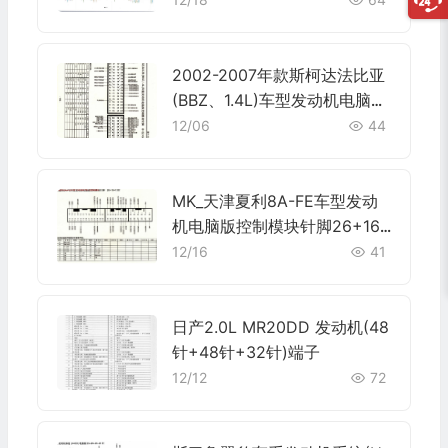
2002-2007年款斯柯达法比亚
(BBZ、1.4L)车型发动机电脑板
控制模块针脚8+32+84+5针
12/06
44
端子图
MK_天津夏利8A-FE车型发动
机电脑版控制模块针脚26+16+
12针 端子图
12/16
41
日产2.0L MR20DD 发动机(48
针+48针+32针)端子
12/12
72