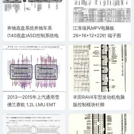
奔驰底盘系统奔驰车系
江淮瑞风MPV电脑板
(140底盘)ASD控制系统电
26+16+12+22针 端子图
脑板30+48针端子
2013—2015年上汽通用雪
丰田RAV4车型发动机电脑
佛兰赛欧 1.2L LMU EMT
版控制模块针脚
发动机电脑端子
31+24+17+28+22针 端子
图