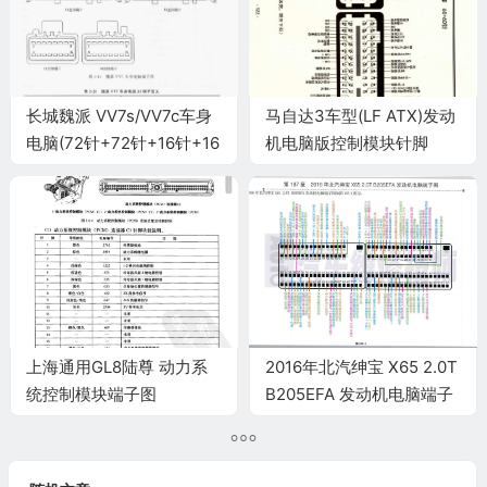
长城魏派 VV7s/VV7c车身
马自达3车型(LF ATX)发动
电脑(72针+72针+16针+16
机电脑版控制模块针脚
针)端子
60+60针 端子图
上海通用GL8陆尊 动力系
2016年北汽绅宝 X65 2.0T
统控制模块端子图
B205EFA 发动机电脑端子