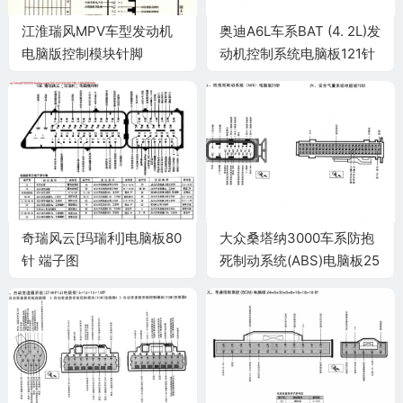
江淮瑞风MPV车型发动机
奥迪A6L车系BAT (4. 2L)发
电脑版控制模块针脚
动机控制系统电脑板121针
26+16+12+22针 端子图
端子
奇瑞风云[玛瑞利]电脑板80
大众桑塔纳3000车系防抱
针 端子图
死制动系统(ABS)电脑板25
针端子