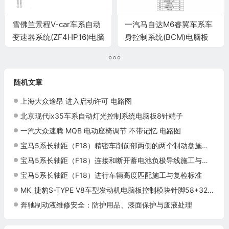
雪佛兰景程V-car车系自动
一汽马自达M6睿翼车系车
变速器系统(ZF4HP16)电脑
身控制系统(BCM)电脑板
板16+16+16+16针端子
24+8+30+6+6+16+16+16
针端子
随机文章
上海大众途昂 进入启动许可 电路图
北京现代ix35车系自动灯光控制系统电脑板8针端子
一汽大众速腾 MQB 电动座椅调节 不带记忆 电路图
宝马5系长轴距（F18）精密车削前部两侧的两个制动盘施工与复检标准
宝马5系长轴距（F18）连接和断开蓄电池负极导线施工与复检标准
宝马5系长轴距（F18）进行车辆高度匹配施工与复检标准
MK_捷豹S-TYPE V8车型发动机电脑板控制模块针脚58+32+60针04年 端子图
奔驰制动液维修安全：防护用品、漆面保护与废液处理