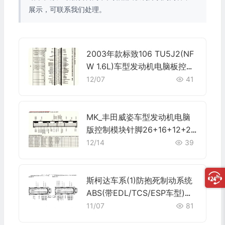
展示，可联系我们处理。
2003年款标致106 TU5J2(NF
W 1.6L)车型发动机电脑板控制
模块针脚88针 端子图
12/07
41
MK_丰田威姿车型发动机电脑
版控制模块针脚26+16+12+22
针 端子图
12/14
39
斯柯达车系(1)防抱死制动系统
ABS(带EDL/TCS/ESP车型)端
子
11/07
81