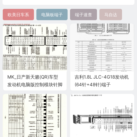
欧美日车系
电脑板端子
端子速查
马自达
MK_日产新天籁(QR)车型
吉利1.8L JLC-4G18发动机
发动机电脑版控制模块针脚
(64针+48针)端子
81+40针 端子图