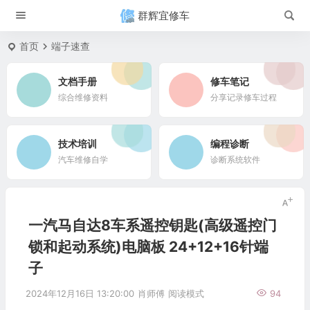
群辉宜修车
首页
端子速查
文档手册
修车笔记
综合维修资料
分享记录修车过程
技术培训
编程诊断
汽车维修自学
诊断系统软件
一汽马自达8车系遥控钥匙(高级遥控门
锁和起动系统)电脑板 24+12+16针端
子
2024年12月16日 13:20:00
肖师傅
阅读模式
94