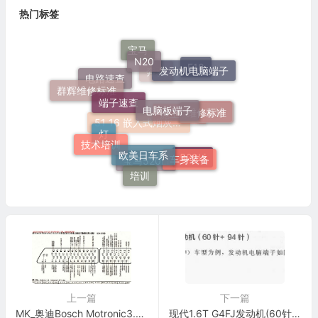
热门标签
N20
宝马
发动机电脑端子
F18
端子速查
奔驰
群辉维修标准
电路速查
电脑板端子
维修标准
奥迪
施工标准
技术培训
欧美日车系
51 16 嵌入式烟灰缸托架
灯
车身装备
520Li
宝马520Li
培训
上一篇
下一篇
MK_奥迪Bosch Motronic3.8.2、3、5车型发动机电脑板控制模块针脚52+28针 端子图
现代1.6T G4FJ发动机(60针+94针)端子