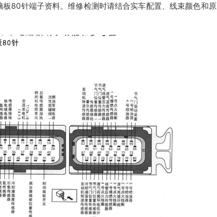
系统电脑板80针端子资料。维修检测时请结合实车配置、线束颜色和