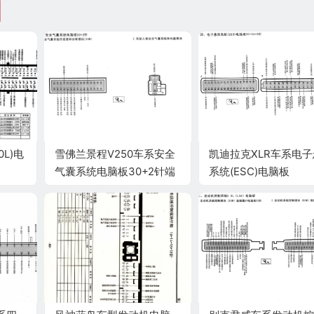
L)电
雪佛兰景程V250车系安全
凯迪拉克XLR车系电
图
气囊系统电脑板30+2针端
系统(ESC)电脑板
子
32+24+5针端子