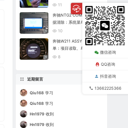
复查
11
08/06
奔驰NTG2 COMAND个人数
据清除：系统菜单、恢复出
厂与结果确认
10
08/06
奔驰W211 ASSYST保养菜
单：项目读取、单项确认与
微信咨询
复位核查
8
08/06
QQ咨询
抖音咨询
近期留言
13662225366
Qiu168
学习
Qiu168
学习
Hn1979
收到
Hn1979
收到