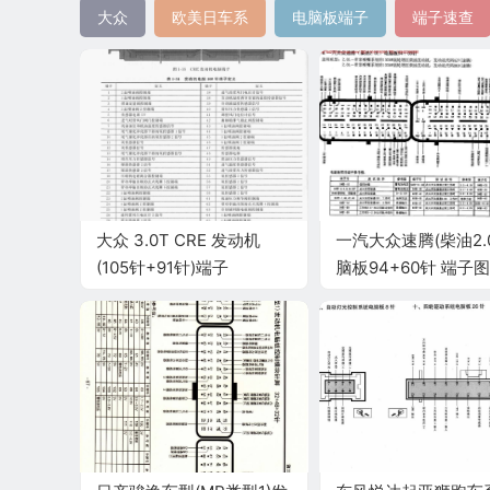
大众
欧美日车系
电脑板端子
端子速查
大众 3.0T CRE 发动机
一汽大众速腾(柴油2.0
(105针+91针)端子
脑板94+60针 端子