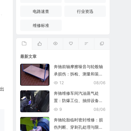
电路速查
行业资迅
维修标准
最新文章
奔驰前轴摩擦噪音与轮毂轴
承损伤：拆检、测量和装复
复查
12
08/06
出
奔驰维修车间汽油蒸气处
置：防爆工位、抽排设备与
燃油收集
9
08/06
奔驰轮胎临时密封维修：损
伤判断、穿刺孔处理与限速