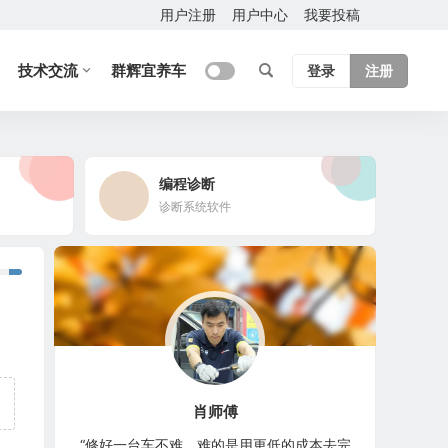
用户注册
用户中心
我要投稿
技术交流
群辉宜养车
登录
注册
编程诊断
诊断系统软件
肖师傅
“修好一台车不难，难的是用更低的成本去完