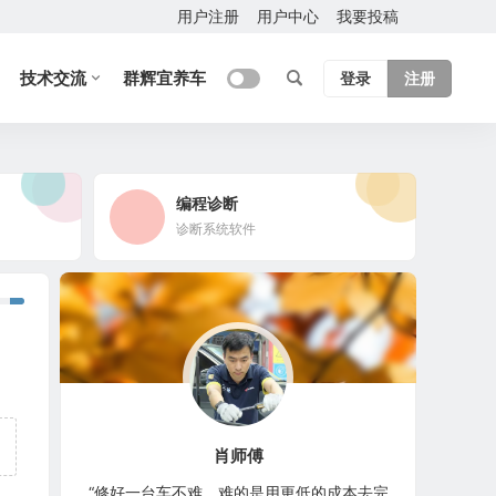
用户注册
用户中心
我要投稿
技术交流
群辉宜养车
登录
注册
编程诊断
诊断系统软件
肖师傅
“修好一台车不难，难的是用更低的成本去完