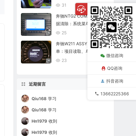
复查
31
08/06
奔驰NTG2 COMAND个人数
据清除：系统菜单、恢复出
厂与结果确认
25
08/06
奔驰W211 ASSYST保养菜
单：项目读取、单项确认与
微信咨询
复位核查
23
08/06
QQ咨询
抖音咨询
近期留言
13662225366
Qiu168
学习
Qiu168
学习
Hn1979
收到
Hn1979
收到