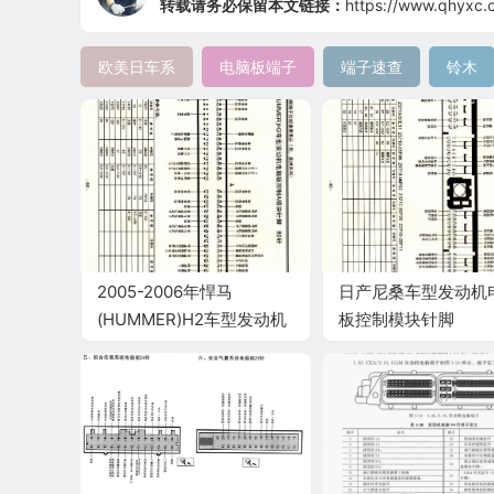
转载请务必保留本文链接：
https://www.qhyxc.
欧美日车系
电脑板端子
端子速查
铃木
2005-2006年悍马
日产尼桑车型发动机
(HUMMER)H2车型发动机
板控制模块针脚
电脑板控制A模块针脚80针
16+20+20+20针 
端子图