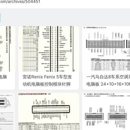
com/archives/504451
电脑
雷诺Renix Fenix 5车型发
一汽马自达8车系空调
动机电脑板控制模块针脚
电脑板 24+10+16+1
端子图
55针 端子图
子