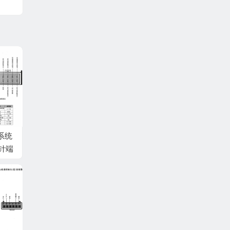
系统
0针端