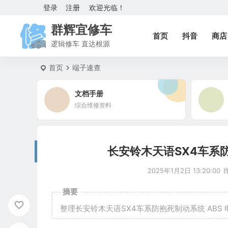
登录
注册
欢迎光临！
群辉宜修车
首页
抖音
商店
逻辑修车 直达根源
首页
端子速查
文档手册
综合维修资料
长安铃木天语SX4车系防
2025年1月2日 13:20:00
摘要
整理长安铃木天语SX4车系防抱死制动系统 ABS