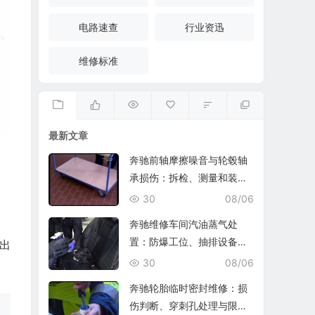
电路速查
行业资迅
维修标准
最新文章
奔驰前轴摩擦噪音与轮毂轴
承损伤：拆检、测量和装复
复查
30
08/06
奔驰维修车间汽油蒸气处
置：防爆工位、抽排设备与
出
燃油收集
30
08/06
奔驰轮胎临时密封维修：损
伤判断、穿刺孔处理与限速