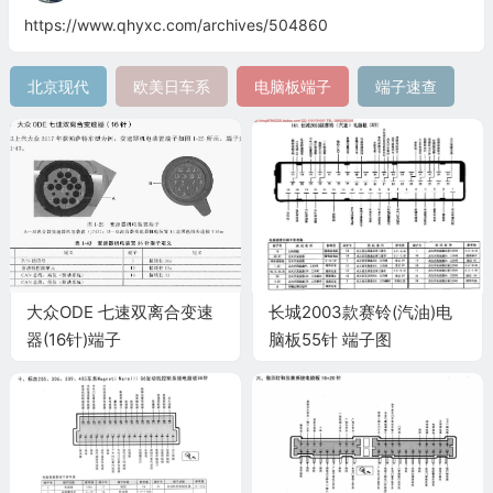
https://www.qhyxc.com/archives/504860
北京现代
欧美日车系
电脑板端子
端子速查
大众ODE 七速双离合变速
长城2003款赛铃(汽油)电
器(16针)端子
脑板55针 端子图