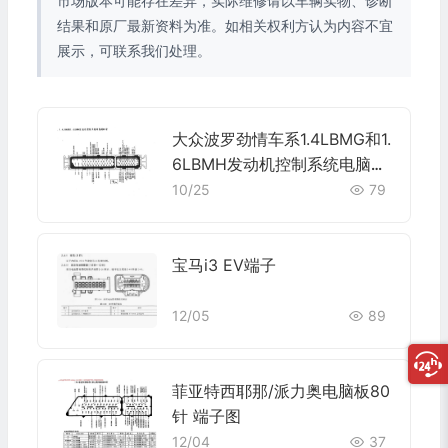
市场版本可能存在差异，实际维修请以车辆实物、诊断
结果和原厂最新资料为准。如相关权利方认为内容不宜
展示，可联系我们处理。
大众波罗劲情车系1.4LBMG和1.
6LBMH发动机控制系统电脑板
80针端子
10/25
79
宝马i3 EV端子
12/05
89
菲亚特西耶那/派力奥电脑板80
针 端子图
12/04
37