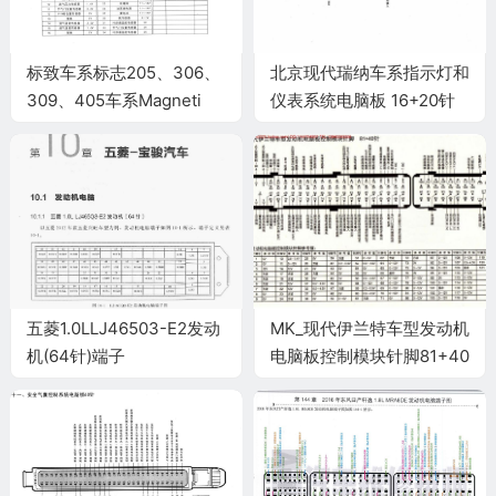
标致车系标志205、306、
北京现代瑞纳车系指示灯和
309、405车系Magneti
仪表系统电脑板 16+20针
Marelli G6发动机控制系统
端子
电脑板35针端子
五菱1.0LLJ46503-E2发动
MK_现代伊兰特车型发动机
机(64针)端子
电脑板控制模块针脚81+40
针 端子图