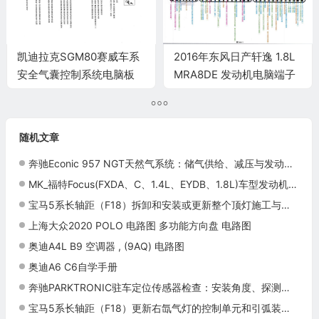
凯迪拉克SGM80赛威车系
2016年东风日产轩逸 1.8L
安全气囊控制系统电脑板
MRA8DE 发动机电脑端子
60针端子
随机文章
奔驰Econic 957 NGT天然气系统：储气供给、减压与发动机组件
MK_福特Focus(FXDA、C、1.4L、EYDB、1.8L)车型发动机控制模块针脚60针 端子图
宝马5系长轴距（F18）拆卸和安装或更新整个顶灯施工与复检标准
上海大众2020 POLO 电路图 多功能方向盘 电路图
奥迪A4L B9 空调器 , (9AQ) 电路图
奥迪A6 C6自学手册
奔驰PARKTRONIC驻车定位传感器检查：安装角度、探测范围与诊断测试
宝马5系长轴距（F18）更新右氙气灯的控制单元和引弧装置施工与复检标准