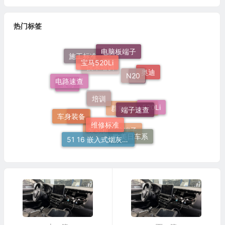
热门标签
电脑板端子
宝马520Li
施工标准
N20
奥迪
电路速查
技术培训
灯
培训
宝马
端子速查
520Li
奔驰
车身装备
维修标准
群辉维修标准
F18
欧美日车系
51 16 嵌入式烟灰缸托架
发动机电脑端子