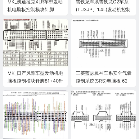
MK_凯迪拉克XLR车型发动
雪铁龙车系雪铁龙C2车系
机电脑板控制模块针脚
(TU3JP、1.4L)发动机控制
56+73+56针 端子图
系统电脑板32+48+32针
端子
MK_日产风雅车型发动机电
三菱蓝瑟翼神车系安全气囊
脑板控制模块针脚81+40针
控制系统(SRS)电脑板 62
端子图
针端子