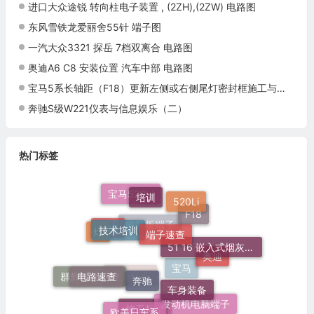
进口大众途锐 转向柱电子装置 , (2ZH),(2ZW) 电路图
东风雪铁龙爱丽舍55针 端子图
一汽大众3321 探岳 7档双离合 电路图
奥迪A6 C8 安装位置 汽车中部 电路图
宝马5系长轴距（F18）更新左侧或右侧尾灯密封框施工与复检标准
奔驰S级W221仪表与信息娱乐（二）
热门标签
培训
520Li
宝马520Li
技术培训
端子速查
F18
灯
51 16 嵌入式烟灰缸托架
N20
电脑板端子
奥迪
奔驰
电路速查
车身装备
群辉维修标准
宝马
维修标准
发动机电脑端子
欧美日车系