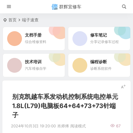
群辉宜修车
首页
端子速查
文档手册
修车笔记
综合维修资料
分享记录修车过程
技术培训
编程诊断
汽车维修自学
诊断系统软件
别克凯越车系发动机控制系统电控单元
1.8L(L79)电脑板64+64+73+73针端
子
2024年10月3日 19:20:00
肖师傅
阅读模式
67