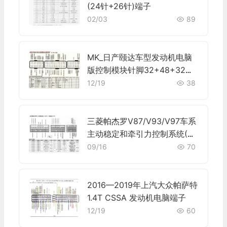
(24针+26针)端子
02/03
89
MK_日产颐达车型发动机电脑
版控制模块针脚32+48+32针
端子图
12/19
38
三菱帕杰罗V87/V93/V97车系
主动稳定和牵引力控制系统(AS
TC)电脑板87针端子
09/16
70
2016—2019年上汽大众帕萨特
1.4T CSSA 发动机电脑端子
12/19
60