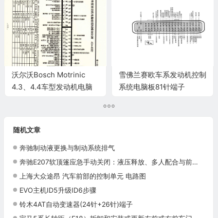
沃尔沃Bosch Motrinic
雪佛兰赛欧车系发动机控制
4.3、4.4车型发动机电脑
系统电脑板81针端子
板控制模块针脚43+43针
端子图
随机文章
奔驰制动液更换与制动系统排气
奔驰E207软顶篷应急手动关闭：液压释放、多人配合与前部锁止
上海大众途昂 汽车前部的控制单元 电路图
EVO主机ID5升级ID6步骤
铃木4AT自动变速器(24针+26针)端子