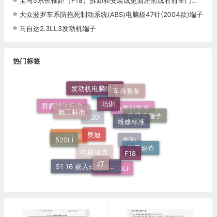
宝马5系长轴距（F18）拆卸和安装或更新左前或右前车门饰件上的装饰条施工与复检标准
大众波罗车系防抱死制动系统(ABS)电脑板47针(2004款)端子
马自达2.3LL3发动机端子
热门标签
发动机电脑端子
车身装备
培训
施工标准
宝马
维修标准
群辉维修标准
电脑板端子
奥迪
欧美日车系
N20
520Li
F18
技术培训
端子速查
灯
奔驰
电路速查
51 16 嵌入式烟灰缸托架
宝马520Li