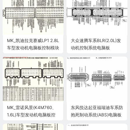
MK_凯迪拉克赛威LP1 2.8L
大众速腾车系BLR(2.0L)发
车型发动机电脑板控制模块
动机控制系统电脑板
针脚64+64针 端子图
60+94针端子
MK_雷诺风景(K4M760、
东风悦达起亚福瑞迪车系防
1.6L)车型发动机电脑板控
抱死制动系统(ABS)电脑板
制模块针脚32+48+48针
38针端子
端子图