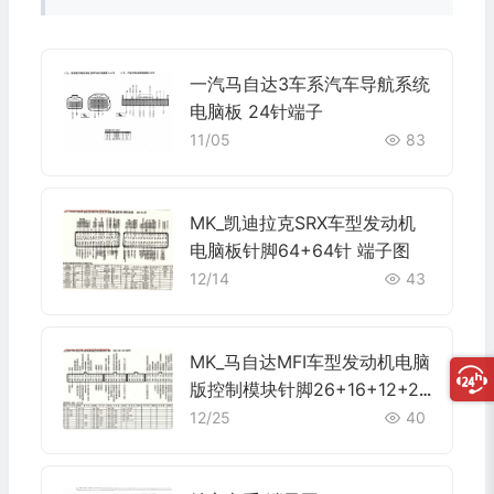
一汽马自达3车系汽车导航系统
电脑板 24针端子
11/05
83
MK_凯迪拉克SRX车型发动机
电脑板针脚64+64针 端子图
12/14
43
MK_马自达MFI车型发动机电脑
版控制模块针脚26+16+12+22
针1 端子图
12/25
40