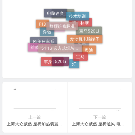
电路速查
技术培训
端子速查
群辉维修标准
F18
施工标准
奔驰
宝马520Li
N20
发动机电脑端子
51 16 嵌入式烟灰缸托架
维修标准
欧美日车系
培训
奥迪
宝马
电脑板端子
520Li
车身装备
灯
上一篇
下一篇
上海大众威然 座椅加热装置 电路图
上海大众威然 座椅通风 电路图