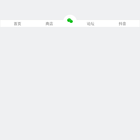
首页
商店
论坛
抖音
推荐栏目
修车笔记
技术培训
编程诊断