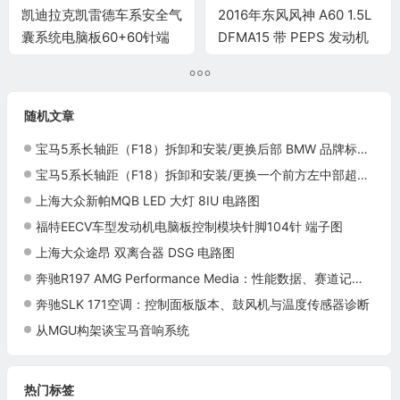
凯迪拉克凯雷德车系安全气
2016年东风风神 A60 1.5L
囊系统电脑板60+60针端
DFMA15 带 PEPS 发动机
子
电脑端子
随机文章
宝马5系长轴距（F18）拆卸和安装/更换后部 BMW 品牌标识施工与复检标准
宝马5系长轴距（F18）拆卸和安装/更换一个前方左中部超声波传感器施工与复检标准
上海大众新帕MQB LED 大灯 8IU 电路图
福特EECV车型发动机电脑板控制模块针脚104针 端子图
上海大众途昂 双离合器 DSG 电路图
奔驰R197 AMG Performance Media：性能数据、赛道记录与车辆设置
奔驰SLK 171空调：控制面板版本、鼓风机与温度传感器诊断
从MGU构架谈宝马音响系统
热门标签