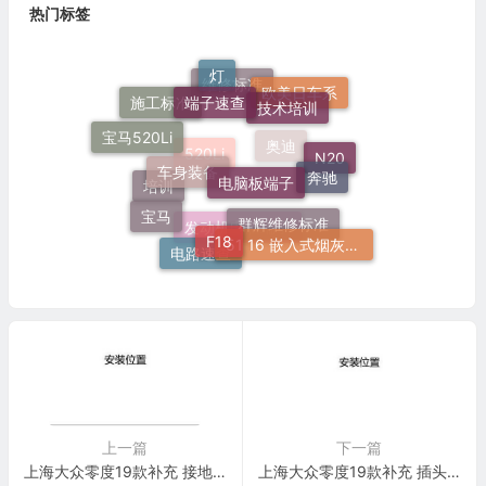
热门标签
灯
端子速查
技术培训
欧美日车系
维修标准
施工标准
宝马520Li
车身装备
电脑板端子
奔驰
N20
奥迪
520Li
培训
宝马
F18
51 16 嵌入式烟灰缸托架
群辉维修标准
发动机电脑端子
电路速查
上一篇
下一篇
上海大众零度19款补充 接地点 电路图
上海大众零度19款补充 插头 电路图