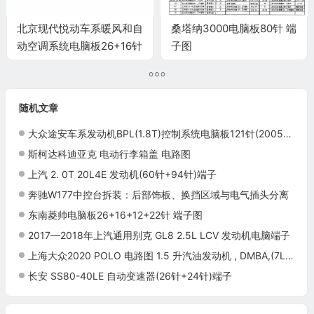
北京现代悦动车系暖风和自
桑塔纳3000电脑板80针 端
动空调系统电脑板26+16针
子图
端子
随机文章
大众途安车系发动机BPL(1.8T)控制系统电脑板121针(2005款)(续)端子
斯柯达科迪亚克 电动行李箱盖 电路图
上汽 2. 0T 20L4E 发动机(60针+94针)端子
奔驰W177中控台拆装：后部饰板、换挡区域与电气插头分离
东南菱帅电脑板26+16+12+22针 端子图
2017—2018年上汽通用别克 GL8 2.5L LCV 发动机电脑端子
上海大众2020 POLO 电路图 1.5 升汽油发动机 , DMBA,(7L6) 电路图
长安 SS80-40LE 自动变速器(26针+24针)端子