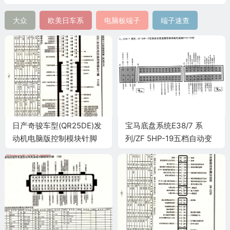
大众
欧美日车系
电脑板端子
端子速查
日产奇骏车型(QR25DE)发
宝马底盘系统E38/7 系
动机电脑版控制模块针脚
列/ZF 5HP-19五档自动变
116针 端子图
速器控制系统电脑板
9+52+40针端子