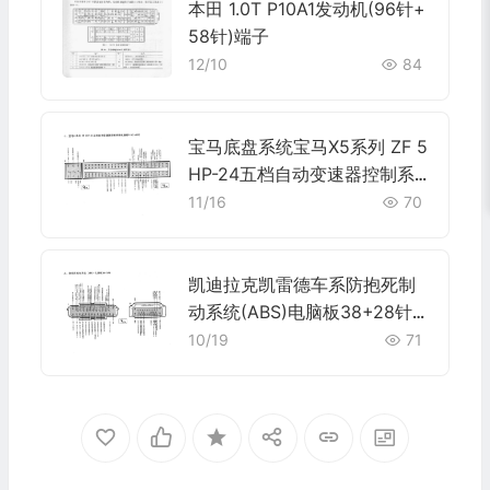
本田 1.0T P10A1发动机(96针+
58针)端子
12/10
84
宝马底盘系统宝马X5系列 ZF 5
HP-24五档自动变速器控制系
统电脑板9+52+40针端子
11/16
70
凯迪拉克凯雷德车系防抱死制
动系统(ABS)电脑板38+28针
端子
10/19
71