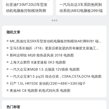
比亚迪F3(MT20U)车型发
一汽马自达3车系防抱死制
动机电脑板控制模块阵脚
动系统(ABS)电脑板26针端
73针 端子图
子
随机文章
MK_凯迪拉克SRX车型发动机电脑板控制模块A针脚80针 端子图
宝马5系长轴距（F18）更新后桥架梁的所有橡胶支座施工与复检标准
斯柯达明锐 MQB 散热器风扇 2018 电路图
上海大众辉昂 8速变速箱 0K3 电路图
一汽大众宝来MQB 1.5 点烟器 12V插座 电路图
一汽大众宝来1.5 pq25 组合仪表 , CSRA,CSTA,DCFA 电路图
日产 1.5L HR15DE 发动机(32针+48针+32针)端子
奥迪A6 C8 电路图 机电式转向系 电路图
热门标签