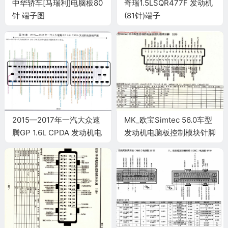
中华轿车[马瑞利]电脑板80
奇瑞1.5LSQR477F 发动机
针 端子图
(81针)端子
2015—2017年一汽大众速
MK_欧宝Simtec 56.0车型
腾GP 1.6L CPDA 发动机电
发动机电脑板控制模块针脚
脑端子
55针 端子图