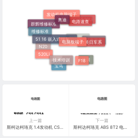
发动机电脑端子
奥迪
电路速查
宝马520Li
奔驰
群辉维修标准
维修标准
51 16 嵌入式烟灰缸托架
电脑板端子
欧美日车系
车身装备
施工标准
端子速查
N20
520Li
技术培训
F18
培训
灯
宝马
上一篇
下一篇
斯柯达柯珞克 1.4发动机 CSSA 电路图
斯柯达柯珞克 ABS 8T2 电路图