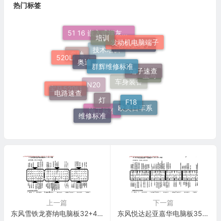
热门标签
培训
51 16 嵌入式烟灰缸托架
发动机电脑端子
奥迪
电脑板端子
群辉维修标准
520Li
技术培训
奔驰
端子速查
宝马
电路速查
灯
F18
宝马520Li
车身装备
N20
欧美日车系
维修标准
施工标准
上一篇
下一篇
东风雪铁龙赛纳电脑板32+48+32针 端子图
东风悦达起亚嘉华电脑板35+26+28+30针 端子图