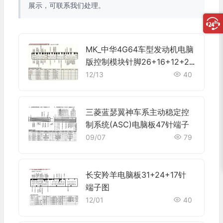
展示，可联系我们处理。
MK_中华4G64车型发动机电脑
版控制模块针脚26+16+12+22
针 端子图
12/13
40
三菱蓝瑟翼神车系主动稳定控
制系统(ASC)电脑板47针端子
09/07
79
长安羚羊电脑板31+24+17针
端子图
12/01
40