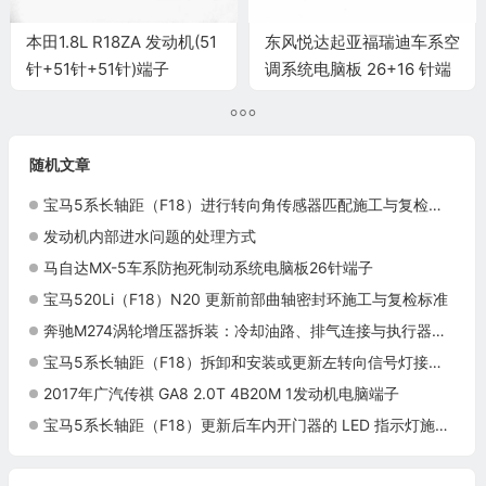
本田1.8L R18ZA 发动机(51
东风悦达起亚福瑞迪车系空
针+51针+51针)端子
调系统电脑板 26+16 针端
子
随机文章
宝马5系长轴距（F18）进行转向角传感器匹配施工与复检标准
发动机内部进水问题的处理方式
马自达MX-5车系防抱死制动系统电脑板26针端子
宝马520Li（F18）N20 更新前部曲轴密封环施工与复检标准
奔驰M274涡轮增压器拆装：冷却油路、排气连接与执行器保护
宝马5系长轴距（F18）拆卸和安装或更新左转向信号灯接头施工与复检标准
2017年广汽传祺 GA8 2.0T 4B20M 1发动机电脑端子
宝马5系长轴距（F18）更新后车内开门器的 LED 指示灯施工与复检标准