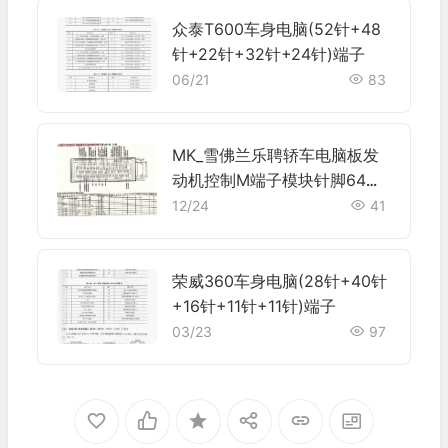
众泰T600车身电脑(52针+48
针+22针+32针+24针)端子
06/21
83
MK_雪佛兰乐聘轿车电脑板发
动机控制M端子模块针脚64针
端子图
12/24
41
荣威360车身电脑(28针+40针
+16针+11针+11针)端子
03/23
97