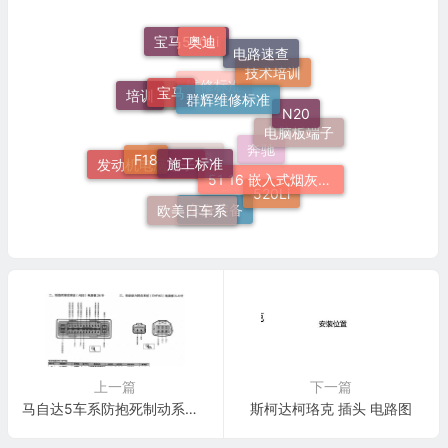
奥迪
电路速查
宝马520Li
宝马
群辉维修标准
技术培训
培训
N20
维修标准
灯
电脑板端子
施工标准
F18
51 16 嵌入式烟灰缸托架
奔驰
发动机电脑端子
端子速查
520Li
欧美日车系
车身装备
上一篇
下一篇
马自达5车系防抱死制动系统(ABS)电脑板26针端子
斯柯达柯珞克 插头 电路图