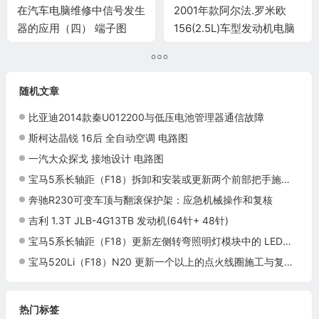
在汽车电脑维修中信号发生
2001年款阿尔法.罗米欧
器的应用（四） 端子图
156(2.5L)车型发动机电脑
板控制模块针脚
8+40+24+48+21针 端子
图
随机文章
比亚迪2014款秦U012200与低压电池管理器通信故障
斯柯达晶锐 16后 全自动空调 电路图
一汽大众探戈 接地设计 电路图
宝马5系长轴距（F18）拆卸和安装或更新两个前部把手施工与复检标准
奔驰R230可变车顶与翻滚保护架：应急机械操作和复核
吉利 1.3T JLB-4G13TB 发动机(64针+ 48针)
宝马5系长轴距（F18）更新左侧转弯照明灯模块中的 LED施工与复检标准
宝马520Li（F18）N20 更新一个以上的点火线圈施工与复检标准
热门标签