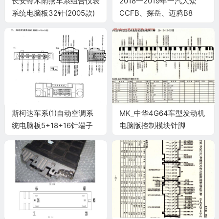
长安铃木雨燕车系组合仪表
2018—2019年一汽大众
系统电脑板32针(2005款)
CCFB、探岳、迈腾B8
端子
2.0T低功率发动机
(DBFC/DKVB)电脑端子图
端子
斯柯达车系(1)自动空调系
MK_中华4G64车型发动机
统电脑板5+18+16针端子
电脑版控制模块针脚
26+16+12+22针 端子图