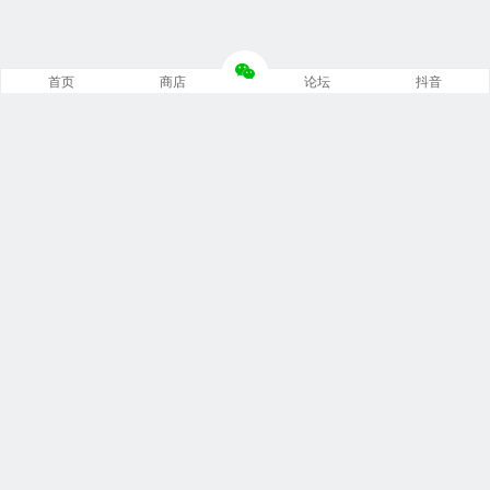
首页
商店
论坛
抖音
推荐栏目
修车笔记
技术培训
编程诊断