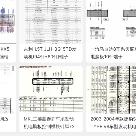
KX5
吉利 1.5T JLH-3G15TD发
一汽马自达8车系天窗
电脑端
动机(94针+60针)端子
电脑板10针端子
空调放
MK_三菱蒙泰罗车系发动
2003-2004年款捷豹S
机电脑板控制模块针脚72
TYPE V8车型发动机
针 端子图
板控制模块针脚