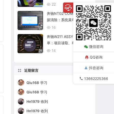
复查
22
08/06
奔驰NTG2 COMAND个人数
据清除：系统菜单、恢复出
厂与结果确认
16
08/06
奔驰W211 ASSYST保养菜
单：项目读取、单项确认与
微信咨询
复位核查
14
08/06
QQ咨询
抖音咨询
近期留言
13662225366
Qiu168
学习
Qiu168
学习
Hn1979
收到
Hn1979
收到