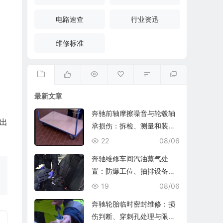
电路速查
行业资迅
维修标准
最新文章
奔驰前轴摩擦噪音与轮毂轴
出
承损伤：拆检、测量和装复
复查
22
08/06
奔驰维修车间汽油蒸气处
置：防爆工位、抽排设备与
燃油收集
19
08/06
奔驰轮胎临时密封维修：损
伤判断、穿刺孔处理与限速