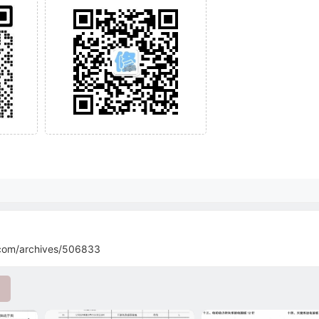
0
com/archives/506833