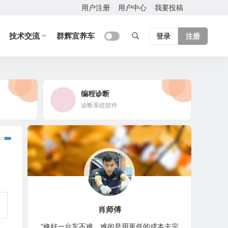
用户注册
用户中心
我要投稿
技术交流
群辉宜养车
登录
注册
编程诊断
诊断系统软件
肖师傅
“修好一台车不难，难的是用更低的成本去完