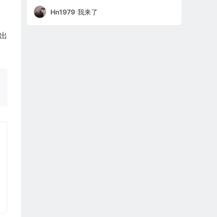
Hn1979
我来了
出