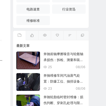
电路速查
行业资迅
维修标准
最新文章
奔驰前轴摩擦噪音与轮毂轴
承损伤：拆检、测量和装复
复查
25
08/06
奔驰维修车间汽油蒸气处
置：防爆工位、抽排设备与
燃油收集
23
08/06
奔驰轮胎临时密封维修：损
伤判断、穿刺孔处理与限速