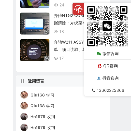
复查
24
08/06
奔驰NTG2 COMAND个人数
据清除：系统菜单、恢复出
厂与结果确认
18
08/06
奔驰W211 ASSYST保养菜
单：项目读取、单项确认与
微信咨询
复位核查
17
08/06
QQ咨询
抖音咨询
近期留言
13662225366
Qiu168
学习
Qiu168
学习
Hn1979
收到
Hn1979
收到