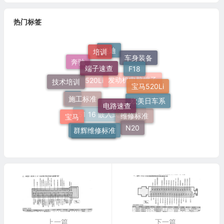
热门标签
培训
奥迪
端子速查
车身装备
F18
奔驰
技术培训
施工标准
宝马520Li
发动机电脑端子
520Li
电路速查
欧美日车系
灯
宝马
维修标准
群辉维修标准
51 16 嵌入式烟灰缸托架
N20
电脑板端子
上一篇
下一篇