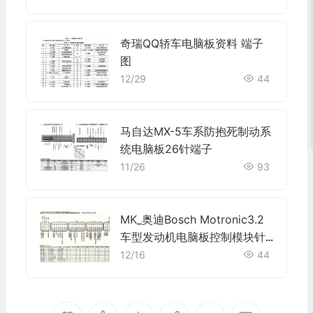
奇瑞QQ轿车电脑板资料 端子
图
12/29
44
马自达MX-5车系防抱死制动系
统电脑板26针端子
11/26
93
MK_奥迪Bosch Motronic3.2
车型发动机电脑板控制模块针
脚12+24+24+24+12针 端子
12/16
44
图