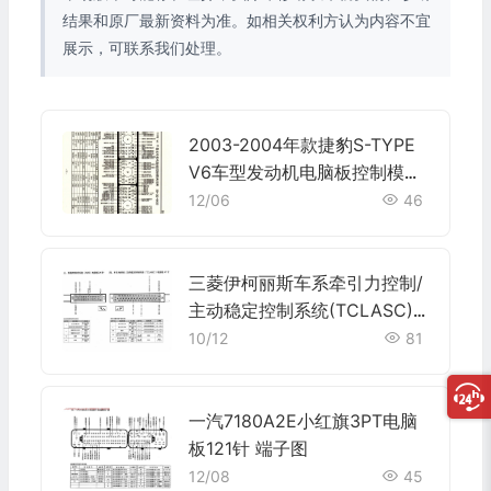
结果和原厂最新资料为准。如相关权利方认为内容不宜
展示，可联系我们处理。
2003-2004年款捷豹S-TYPE
V6车型发动机电脑板控制模块
针脚58+32+60针 端子图
12/06
46
三菱伊柯丽斯车系牵引力控制/
主动稳定控制系统(TCLASC)
电脑板47针端子
10/12
81
一汽7180A2E小红旗3PT电脑
板121针 端子图
12/08
45