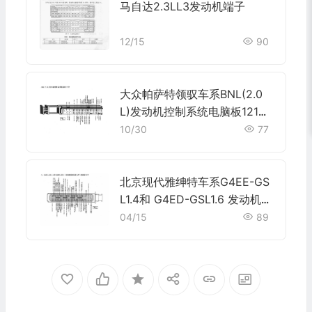
马自达2.3LL3发动机端子
12/15
90
大众帕萨特领驭车系BNL(2.0
L)发动机控制系统电脑板121针
端子
10/30
77
北京现代雅绅特车系G4EE-GS
L1.4和 G4ED-GSL1.6 发动机控
制系统(M/T)电脑板94针端子
04/15
89