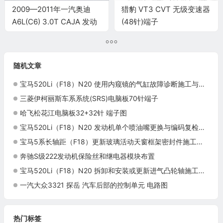
2009—2011年一汽奥迪
猎豹 VT3 CVT 无级变速器
A6L(C6) 3.0T CAJA 发动
(48针)端子
机电脑端子
随机文章
宝马520Li（F18）N20 使用内窥镜的气缸故障诊断施工与复检标准
三菱伊柯丽斯车系系统(SRS)电脑板70针端子
哈飞松花江电脑板32+32针 端子图
宝马520Li（F18）N20 发动机单个喷油嘴更换与编码复检标准
宝马5系长轴距（F18）更新玻璃活动天窗框架密封件施工与复检标准
奔驰S级222发动机保险丝和继电器模块布置
宝马520Li（F18）N20 拆卸和安装或更新进气凸轮轴施工与复检标准
一汽大众3321 探岳 汽车后部的控制单元 电路图
热门标签