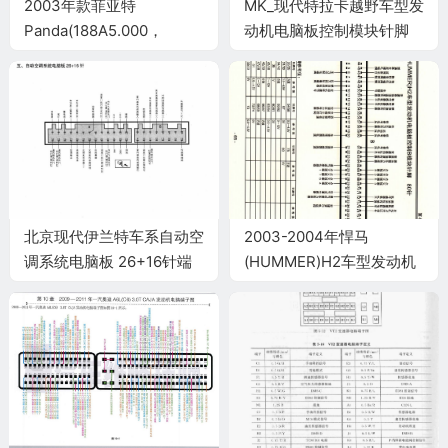
2003年款菲亚特
MK_现代特拉卡越野车型发
Panda(188A5.000，
动机电脑板控制模块针脚
1.2L、16V)车型发动机电脑
35+26+28+30 端子图
板控制模块针脚64+64针
端子图
北京现代伊兰特车系自动空
2003-2004年悍马
调系统电脑板 26+16针端
(HUMMER)H2车型发动机
子
电脑板控制B模块针脚80针
端子图