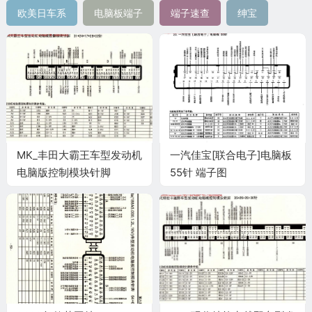
欧美日车系
电脑板端子
端子速查
绅宝
MK_丰田大霸王车型发动机
一汽佳宝[联合电子]电脑板
电脑版控制模块针脚
55针 端子图
31+24+17+28+22针 端子
图