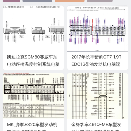
凯迪拉克SGM80赛威车系
2017年长丰猎豹CT7 1.9T
电动座椅温度控制系统电脑
EDC16柴油发动机电脑端
板4+12针端子
子
MK_奔驰E320车型发动机
金杯客车491Q-ME车型发