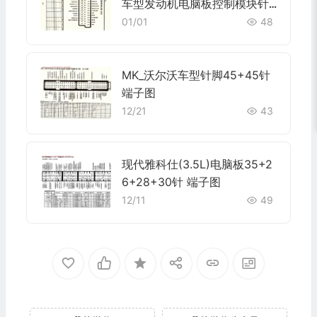
车型发动机电脑板控制模块针
脚55针 端子图
01/01
48
MK_沃尔沃车型针脚45+45针
端子图
12/21
43
现代雅科仕(3.5L)电脑板35+2
6+28+30针 端子图
12/11
49