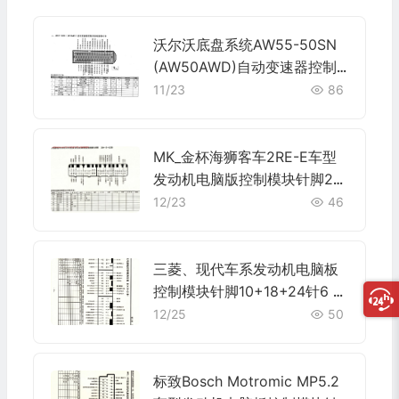
沃尔沃底盘系统AW55-50SN
(AW50AWD)自动变速器控制
系统电脑板42针端子
11/23
86
MK_金杯海狮客车2RE-E车型
发动机电脑版控制模块针脚26
+16+12针 端子图
12/23
46
三菱、现代车系发动机电脑板
控制模块针脚10+18+24针6 端
子图
12/25
50
标致Bosch Motromic MP5.2