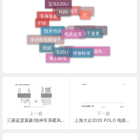
宝马520Li
N20
灯
奔驰
电脑板端子
车身装备
F18
技术培训
电路速查
端子速查
群辉维修标准
欧美日车系
奥迪
发动机电脑端子
培训
520Li
维修标准
51 16 嵌入式烟灰缸托架
宝马
施工标准
上一篇
下一篇
三菱蓝瑟翼豪/陆神车系暖风、空调和通风系统电脑板36针端子
上海大众2020 POLO 电路图 6 挡自动变速箱 电路图