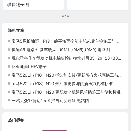
模块端子图
随机文章
宝马5系长轴距（F18）静平衡两个前车轮或后车轮施工与复检标准
奥迪A5 电路图 驻车暖风 , (9M1),(9M5),(9M9) 电路图
现代雅科仕车型发动机电脑板控制模块针脚35+26+28+30针 端子图
比亚迪秦PHEV端子
宝马520Li（F18）N20 拆卸和安装/更新所有火花塞施工与复检标准
宝马520Li（F18）N20 燃油泵更换与供油压力复检标准
宝马520Li（F18）N20 更新发动机通风管路施工与复检标准
一汽大众17捷达1.5 6 挡自动变速箱 电路图
热门标签