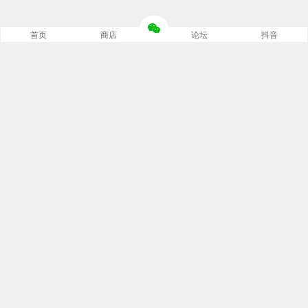
首页
商店
论坛
抖音
推荐栏目
修车笔记
技术培训
编程诊断