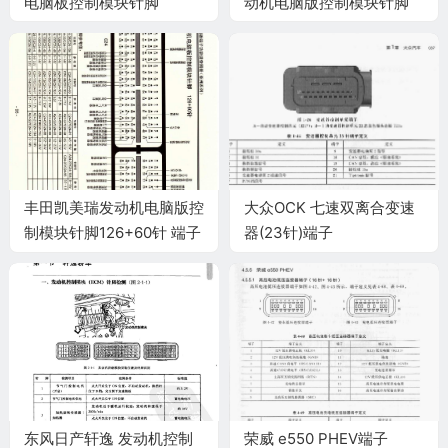
电脑板控制模块针脚
动机电脑版控制模块针脚
12+40+24+48+21针 端子
32+32针 端子图
图
丰田凯美瑞发动机电脑版控
大众OCK 七速双离合变速
制模块针脚126+60针 端子
器(23针)端子
图
东风日产轩逸 发动机控制
荣威 e550 PHEV端子