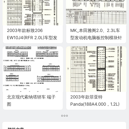
2003年款标致206
MK_本田雅阁2.0、2.3L车
EW10J4(RFR 2.0L)车型发
型发动机电脑板控制模块针
动机电脑板控制模块针脚
脚32+25+31+16针 端子图
32+48+32针 端子图
北京现代索纳塔轿车 端子
2003年款菲亚特
图
Panda(188A4.000，1.2L)
车型发动机电脑板控制模块
针脚38+38针 端子图