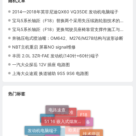
随机文章
2014—2018年英菲尼迪QX60 VQ35DE 发动机电脑端子
宝马5系长轴距（F18）替换两个采用失压续跑轮胎技术的轮胎施工与复检标准
宝马5系长轴距（F18）更换驾驶员座椅靠背支撑件施工与复检标准
奔驰压电式喷油嘴：OM642、M276/M278结构与波形诊断
NBT主机重启 屏幕NO signal维修
丰田 2.0L 3ZR-FAE 发动机(140针+60针)端子
一汽大众探岳 12V 插座 电路图
上海大众途观 换道辅助 9S5 9S6 电路图
热门标签
电路速查
51 16 嵌入式烟灰缸托架
F18
车身装备
维修标准
奔驰
发动机电脑端子
N20
宝马520Li
奥迪