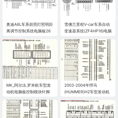
奥迪A6L车系前照灯照明距
雪佛兰景程V-car车系自动
离调节控制系统电脑板26
变速器系统(ZF4HP16)电脑
针端子
板16+16+16+16针端子
MK_阿尔法.罗米欧车型发
2003-2004年悍马
动机电脑板控制模块针脚
(HUMMER)H2车型发动机
38+38针 端子图
电脑板控制B模块针脚80针
端子图