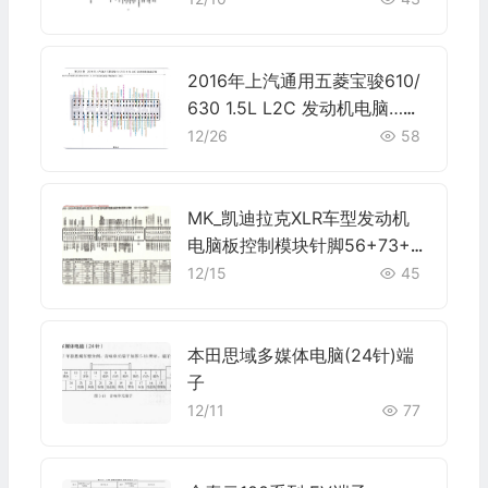
2016年上汽通用五菱宝骏610/
630 1.5L L2C 发动机电脑…端
子
12/26
58
MK_凯迪拉克XLR车型发动机
电脑板控制模块针脚56+73+5
6针 端子图
12/15
45
本田思域多媒体电脑(24针)端
子
12/11
77