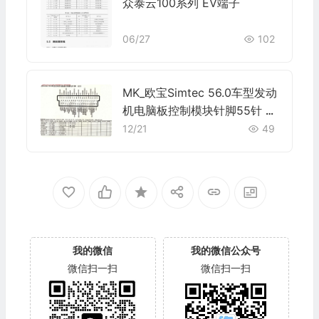
众泰云100系列 EV端子
06/27
102
MK_欧宝Simtec 56.0车型发动
机电脑板控制模块针脚55针 端
子图
12/21
49
我的微信
我的微信公众号
微信扫一扫
微信扫一扫