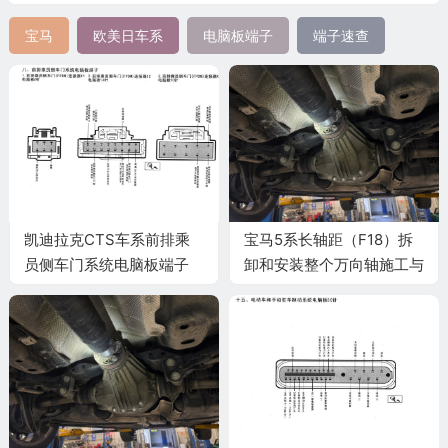
宝马
欧美日车系
电脑板端子
端子速查
凯迪拉克CTS车系前排乘
宝马5系长轴距（F18）拆
员侧车门系统电脑板端子
卸和安装整个万向轴施工与
复检标准