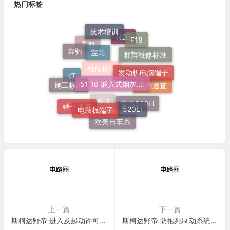
热门标签
技术培训
F18
宝马
N20
奔驰
奥迪
群辉维修标准
发动机电脑端子
51 16 嵌入式烟灰缸托架
施工标准
灯
维修标准
电路速查
车身装备
电脑板端子
520Li
端子速查
宝马520Li
培训
欧美日车系
上一篇
下一篇
斯柯达野帝 进入及起动许可 电路图
斯柯达野帝 防抱死制动系统(ABS) 电路图