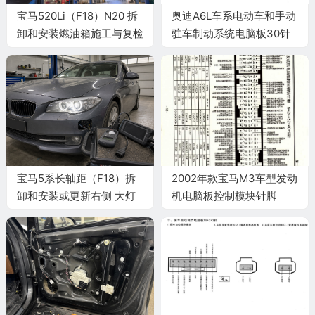
宝马520Li（F18）N20 拆
奥迪A6L车系电动车和手动
卸和安装燃油箱施工与复检
驻车制动系统电脑板30针
标准
端子
宝马5系长轴距（F18）拆
2002年款宝马M3车型发动
卸和安装或更新右侧 大灯
机电脑板控制模块针脚
清洗装置高压喷嘴施工与复
9+24+52+40+9针 端子图
检标准