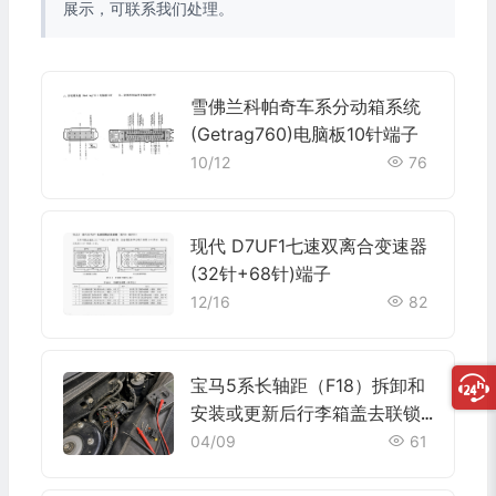
展示，可联系我们处理。
雪佛兰科帕奇车系分动箱系统
(Getrag760)电脑板10针端子
10/12
76
现代 D7UF1七速双离合变速器
(32针+68针)端子
12/16
82
宝马5系长轴距（F18）拆卸和
安装或更新后行李箱盖去联锁
装置开关施工与复检标准
04/09
61