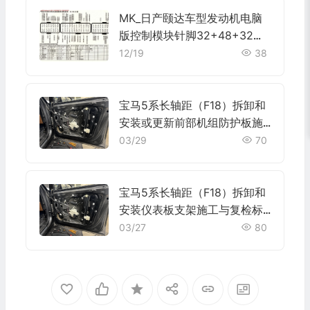
MK_日产颐达车型发动机电脑
版控制模块针脚32+48+32针
端子图
12/19
38
宝马5系长轴距（F18）拆卸和
安装或更新前部机组防护板施
工与复检标准
03/29
70
宝马5系长轴距（F18）拆卸和
安装仪表板支架施工与复检标
准
03/27
80