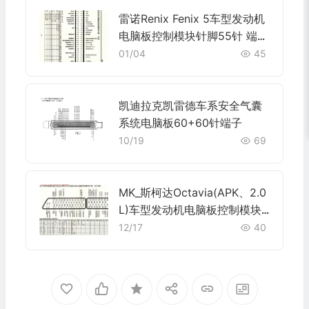
雷诺Renix Fenix 5车型发动机
电脑板控制模块针脚55针 端子
图
01/04
45
凯迪拉克凯雷德车系安全气囊
系统电脑板60+60针端子
10/19
69
MK_斯柯达Octavia(APK、2.0
L)车型发动机电脑板控制模块
针脚52+28针 端子图
12/17
40