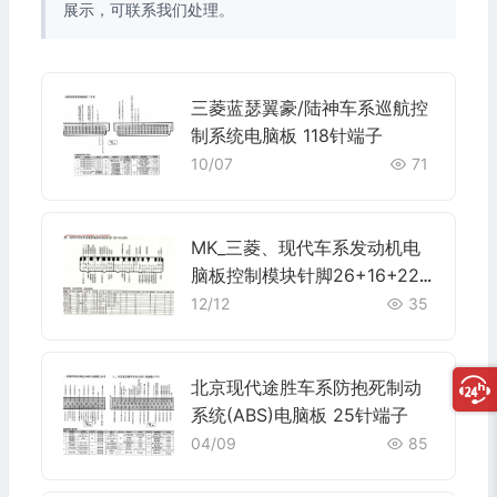
展示，可联系我们处理。
三菱蓝瑟翼豪/陆神车系巡航控
制系统电脑板 118针端子
10/07
71
MK_三菱、现代车系发动机电
脑板控制模块针脚26+16+22
针 5 端子图
12/12
35
北京现代途胜车系防抱死制动
系统(ABS)电脑板 25针端子
04/09
85