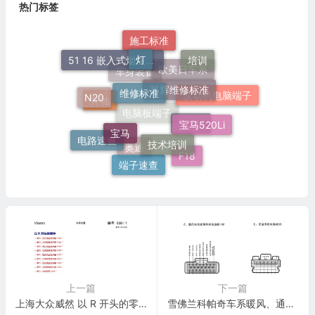
热门标签
施工标准
灯
培训
51 16 嵌入式烟灰缸托架
群辉维修标准
维修标准
欧美日车系
车身装备
N20
发动机电脑端子
奔驰
宝马520Li
宝马
电脑板端子
技术培训
520Li
电路速查
F18
奥迪
端子速查
上一篇
下一篇
上海大众威然 以 R 开头的零件 电路图
雪佛兰科帕奇车系暖风、通风自动空调系统电脑板16针端子