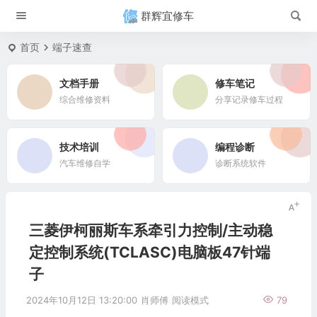
群辉宜修车
首页
端子速查
文档手册
修车笔记
综合维修资料
分享记录修车过程
技术培训
编程诊断
汽车维修自学
诊断系统软件
三菱伊柯丽斯车系牵引力控制/主动稳
定控制系统(TCLASC)电脑板47针端
子
2024年10月12日 13:20:00
肖师傅
阅读模式
79