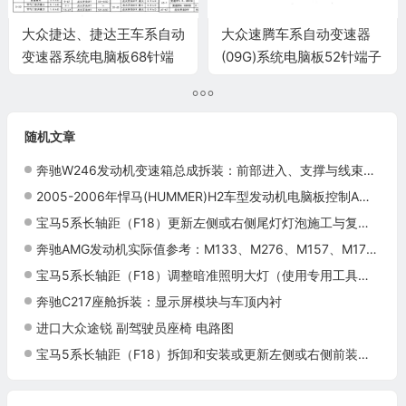
大众捷达、捷达王车系自动
大众速腾车系自动变速器
变速器系统电脑板68针端
(09G)系统电脑板52针端子
子
随机文章
奔驰W246发动机变速箱总成拆装：前部进入、支撑与线束管路处理
2005-2006年悍马(HUMMER)H2车型发动机电脑板控制A模块针脚80针 端子图
宝马5系长轴距（F18）更新左侧或右侧尾灯灯泡施工与复检标准
奔驰AMG发动机实际值参考：M133、M276、M157、M177与M178
宝马5系长轴距（F18）调整暗准照明大灯（使用专用工具）施工与复检标准
奔驰C217座舱拆装：显示屏模块与车顶内衬
进口大众途锐 副驾驶员座椅 电路图
宝马5系长轴距（F18）拆卸和安装或更新左侧或右侧前装饰格栅中部施工与复检标准