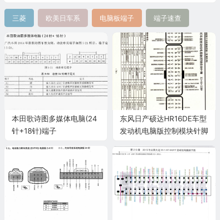
三菱
欧美日车系
电脑板端子
端子速查
本田歌诗图多媒体电脑(24
东风日产硕达HR16DE车型
针+18针)端子
发动机电脑版控制模块针脚
32+48+32针 端子图