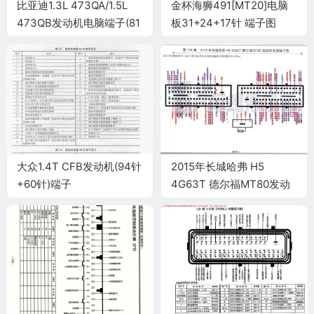
比亚迪1.3L 473QA/1.5L
金杯海狮491[MT20]电脑
473QB发动机电脑端子(81
板31+24+17针 端子图
针)
大众1.4T CFB发动机(94针
2015年长城哈弗 H5
+60针)端子
4G63T 德尔福MT80发动
机电脑端子