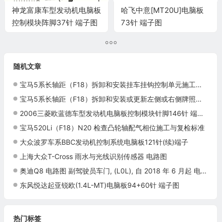
神龙富康车型发动机电脑板
哈飞中意[MT20U]电脑板
控制模块阵脚37针 端子图
73针 端子图
随机文章
宝马5系长轴距（F18）拆卸和安装挂车挂钩控制单元施工与复检标准
宝马5系长轴距（F18）拆卸和安装或更新左侧或右侧牌照灯施工与复检标准
2006三菱欧蓝德车型发动机电脑板控制模块针脚146针 端子图
宝马520Li（F18）N20 检查凸轮轴配气相位施工与复检标准
大众波罗车系BBC发动机控制系统电脑板121针(续)端子
上海大众T-Cross 雨水与光线识别传感器 电路图
奥迪Q8 电路图 副驾驶员车门, (L0L), 自 2018 年 6 月起 电路图
东风悦达起亚锐欧(1.4L-MT)电脑板94+60针 端子图
热门标签