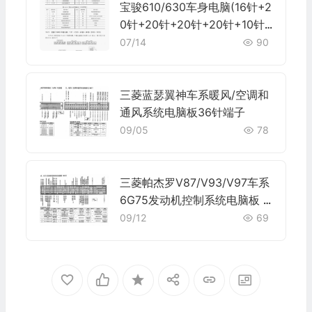
宝骏610/630车身电脑(16针+2
0针+20针+20针+20针+10针)
端子
07/14
90
三菱蓝瑟翼神车系暖风/空调和
通风系统电脑板36针端子
09/05
78
三菱帕杰罗V87/V93/V97车系
6G75发动机控制系统电脑板 1
46针端子
09/12
69