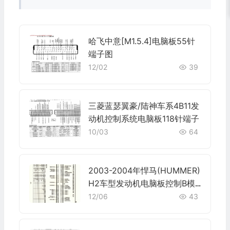
哈飞中意[M1.5.4]电脑板55针
端子图
12/02
39
三菱蓝瑟翼豪/陆神车系4B11发
动机控制系统电脑板118针端子
10/03
64
2003-2004年悍马(HUMMER)
H2车型发动机电脑板控制B模
块针脚80针 端子图
12/06
43