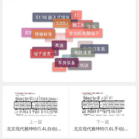
灯
520Li
51 16 嵌入式烟灰缸托架
发动机电脑端子
宝马
奔驰
维修标准
施工标准
奥迪
群辉维修标准
电路速查
电脑板端子
欧美日车系
端子速查
N20
车身装备
宝马520Li
技术培训
F18
培训
上一篇
下一篇
北京现代雅绅特(1.4L自动)电脑板94+60针 端子图
北京现代雅绅特(1.6L手动)电脑板94+60针 端子图