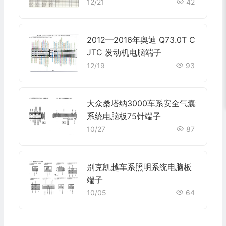
+28+30 端子图
12/21
42
2012—2016年奥迪 Q73.0T C
JTC 发动机电脑端子
12/19
93
大众桑塔纳3000车系安全气囊
系统电脑板75针端子
10/27
87
别克凯越车系照明系统电脑板
端子
10/05
64