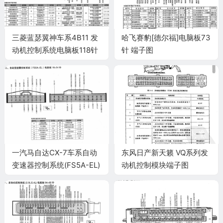
三菱蓝瑟翼神车系4B11 发
哈飞赛豹[德尔福]电脑板73
动机控制系统电脑板118针
针 端子图
端子
一汽马自达CX-7车系自动
东风日产新天籁 VQ系列发
变速器控制系统(FS5A-EL)
动机控制模块端子图
电脑板 16+24针端子