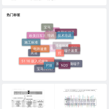
热门标签
宝马
培训
技术培训
电脑板端子
520Li
欧美日车系
施工标准
电路速查
灯
端子速查
奔驰
维修标准
车身装备
奥迪
51 16 嵌入式烟灰缸托架
F18
N20
发动机电脑端子
群辉维修标准
宝马520Li