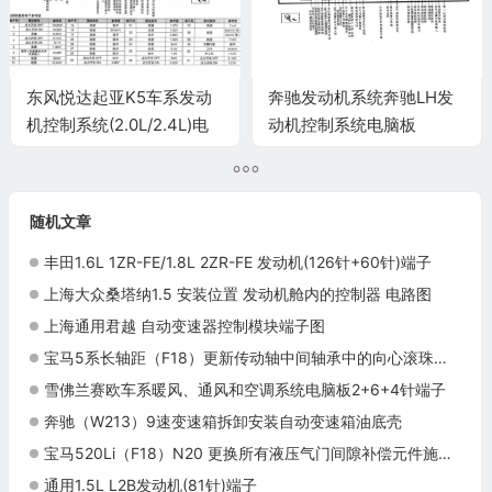
东风悦达起亚K5车系发动
奔驰发动机系统奔驰LH发
机控制系统(2.0L/2.4L)电
动机控制系统电脑板
脑板94+60针端子
38+41针端子
随机文章
丰田1.6L 1ZR-FE/1.8L 2ZR-FE 发动机(126针+60针)端子
上海大众桑塔纳1.5 安装位置 发动机舱内的控制器 电路图
上海通用君越 自动变速器控制模块端子图
宝马5系长轴距（F18）更新传动轴中间轴承中的向心滚珠轴承施工与复检标准
雪佛兰赛欧车系暖风、通风和空调系统电脑板2+6+4针端子
奔驰（W213）9速变速箱拆卸安装自动变速箱油底壳
宝马520Li（F18）N20 更换所有液压气门间隙补偿元件施工与复检标准
通用1.5L L2B发动机(81针)端子