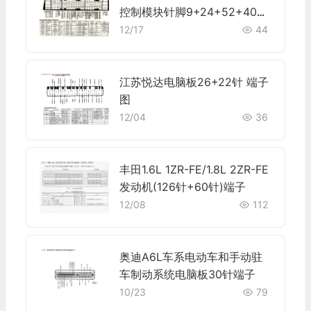
控制模块针脚9+24+52+40+9
针1 端子图
12/17
44
江苏悦达电脑板26+22针 端子
图
12/04
36
丰田1.6L 1ZR-FE/1.8L 2ZR-FE
发动机(126针+60针)端子
12/08
112
奥迪A6L车系电动车和手动驻
车制动系统电脑板30针端子
10/23
79