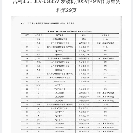
吉利3.5L JLV-6G35V 发动机(105针+91针) 原始资
料第29页