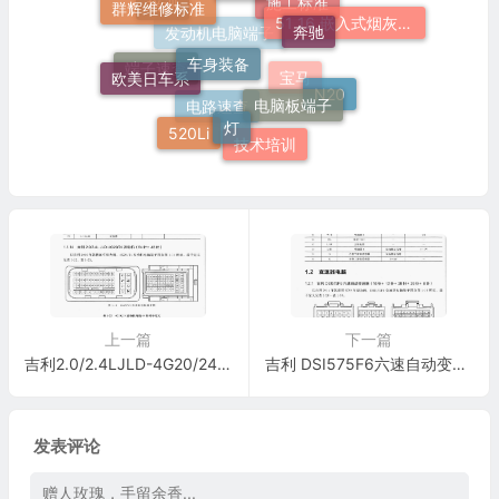
宝马520Li
奔驰
培训
51 16 嵌入式烟灰缸托架
车身装备
施工标准
欧美日车系
发动机电脑端子
电脑板端子
端子速查
N20
灯
宝马
520Li
电路速查
技术培训
上一篇
下一篇
吉利2.0/2.4LJLD-4G20/24发动机(64针+48针)端子
吉利 DSI575F6六速自动变速器(16针+12针+20针+26针+6针)端子
发表评论