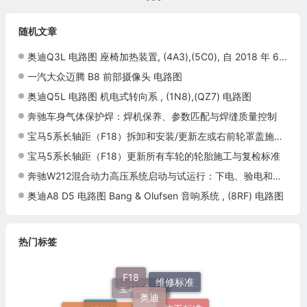
端子
随机文章
奥迪Q3L 电路图 座椅加热装置, (4A3),(5C0), 自 2018 年 6 月起 电路图
一汽大众迈腾 B8 前部摄像头 电路图
奥迪Q5L 电路图 机电式转向系 , (1N8),(QZ7) 电路图
奔驰车身气体保护焊：焊机保养、参数匹配与焊缝质量控制
宝马5系长轴距（F18）拆卸和安装/更新左或右前轮罩盖施工与复检标准
宝马5系长轴距（F18）更新所有车轮的轮胎施工与复检标准
奔驰W212混合动力高压系统启动与试运行：下电、验电和恢复投运
奥迪A8 D5 电路图 Bang & Olufsen 音响系统 , (8RF) 电路图
热门标签
F18
奥迪
维修标准
群辉维修标准