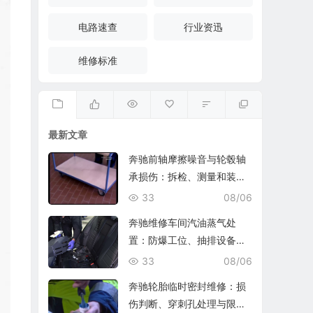
电路速查
行业资迅
维修标准
最新文章
奔驰前轴摩擦噪音与轮毂轴
承损伤：拆检、测量和装复
复查
33
08/06
奔驰维修车间汽油蒸气处
置：防爆工位、抽排设备与
燃油收集
33
08/06
奔驰轮胎临时密封维修：损
伤判断、穿刺孔处理与限速