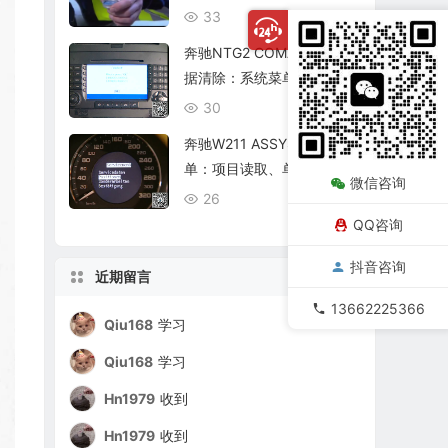
复查
33
08/06
奔驰NTG2 COMAND个人数
据清除：系统菜单、恢复出
厂与结果确认
30
08/06
奔驰W211 ASSYST保养菜
单：项目读取、单项确认与
微信咨询
复位核查
26
08/06
QQ咨询
抖音咨询
近期留言
13662225366
Qiu168
学习
Qiu168
学习
Hn1979
收到
Hn1979
收到