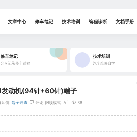
文章中心
修车笔记
技术培训
编程诊断
文档手册
修车笔记
技术培训
分享记录修车过程
汽车维修自学
JN发动机(94针+60针)端子
肖师傅
端子速查
评论
阅读模式
88