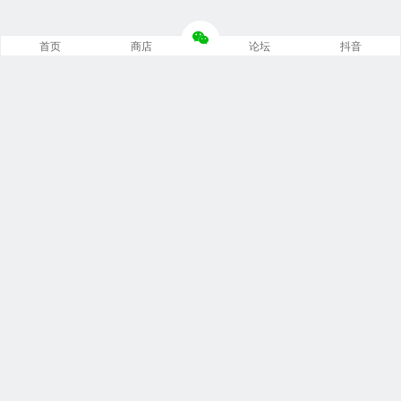
首页
商店
论坛
抖音
推荐栏目
修车笔记
技术培训
编程诊断