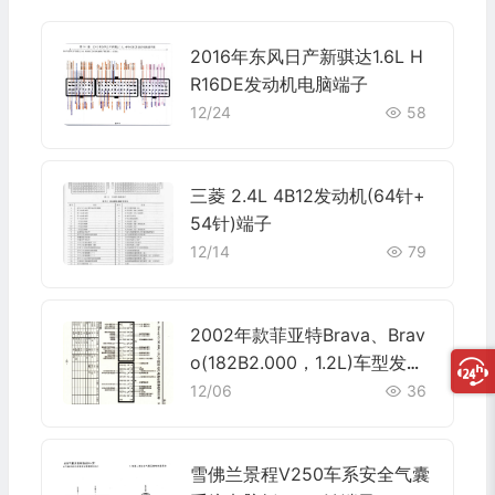
2016年东风日产新骐达1.6L H
R16DE发动机电脑端子
12/24
58
三菱 2.4L 4B12发动机(64针+
54针)端子
12/14
79
2002年款菲亚特Brava、Brav
o(182B2.000，1.2L)车型发动
机电脑板控制模块针脚38+38
12/06
36
针 端子图
雪佛兰景程V250车系安全气囊