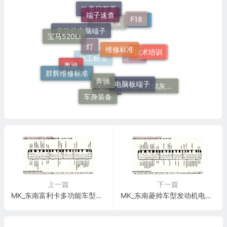
端子速查
欧美日车系
F18
N20
电路速查
宝马520Li
灯
维修标准
发动机电脑端子
技术培训
宝马
培训
群辉维修标准
施工标准
奥迪
奔驰
电脑板端子
51 16 嵌入式烟灰缸托架
520Li
车身装备
上一篇
下一篇
MK_东南富利卡多功能车型发动机电脑板控制模块针脚26+16+12+22针 端子图
MK_东南菱帅车型发动机电脑板控制模块阵脚26+16+22针 端子图