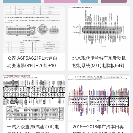
众泰 A6F5A621PL六速自
北京现代伊兰特车系发动机
动变速器(81针+26针+10
控制系统(M/T)电脑板94针
针)端子
端子
一汽大众速腾(汽油2.0L)电
2015—2018年广汽本田奥