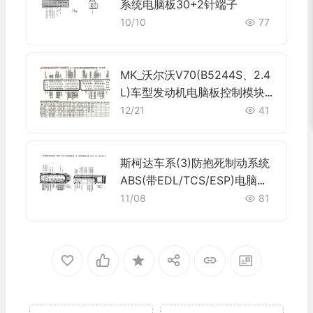
系统电脑板30+2针端子
10/10
77
MK_沃尔沃V70(B5244S、2.4
L)车型发动机电脑板控制模块
针脚70+50针 端子图
12/21
41
斯柯达车系(3)防抱死制动系统
ABS(带EDL/TCS/ESP)电脑板
42针 四、防抱死制动系统(带E
11/08
81
DL/TCS)电脑板31针端子