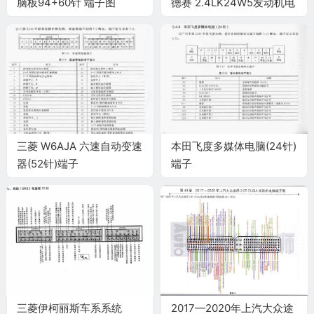
脑板94+60针 端子图
德赛 2.4LK24W5发动机电
脑端子
三菱 W6AJA 六速自动变速
本田飞度多媒体电脑(24针)
器(52针)端子
端子
三菱伊柯丽斯车系系统
2017—2020年上汽大众途