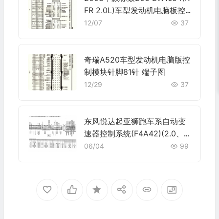
FR 2.0L)车型发动机电脑板控
制模块针脚32+48+32针 端子
12/07
37
图
奇瑞A520车型发动机电脑版控
制模块针脚81针 端子图
12/29
37
东风悦达起亚狮跑车系自动变
速器控制系统(F4A42)(2.0、2.
7)电脑板 26+16+22+40针端
06/04
99
子