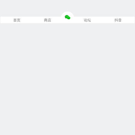
首页
商店
论坛
抖音
推荐栏目
修车笔记
技术培训
编程诊断