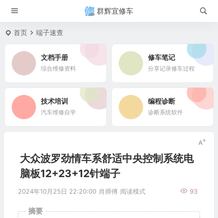
群辉宜修车
首页
端子速查
文档手册
修车笔记
综合维修资料
分享记录修车过程
技术培训
编程诊断
汽车维修自学
诊断系统软件
大众波罗劲情车系舒适中央控制系统电
脑板12+23+12针端子
2024年10月25日 22:20:00
肖师傅
阅读模式
93
摘要