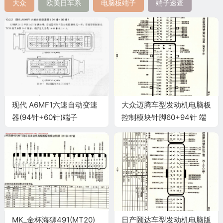
大众
欧美日车系
电脑板端子
端子速查
现代 A6MF1六速自动变速
大众迈腾车型发动机电脑板
器(94针+60针)端子
控制模块针脚60+94针 端
子图
MK_金杯海狮491(MT20)
日产颐达车型发动机电脑版