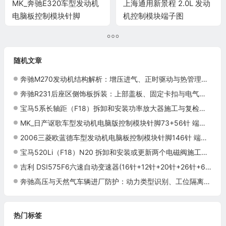
MK_奔驰E320车型发动机
上海通用新景程 2.0L 发动
电脑板控制模块针脚
机控制模块端子图
12+40+24+48+21针 端子
图
随机文章
奔驰M270发动机结构解析：增压进气、正时驱动与热管理布局
奔驰R231后座区侧饰板拆装：上部盖板、固定卡扣与电气连接
宝马5系长轴距（F18）拆卸和安装功率放大器施工与复检标准
MK_日产讴歌车型发动机电脑版控制模块针脚73+56针 端子图
2006三菱欧蓝德车型发动机电脑板控制模块针脚146针 端子图
宝马520Li（F18）N20 拆卸和安装或更新两个电磁阀施工与复检标准
吉利 DSI575F6六速自动变速器(16针+12针+20针+26针+6针)端子
奔驰高压与天然气车辆进厂防护：动力类型识别、工位隔离与举升检查
热门标签