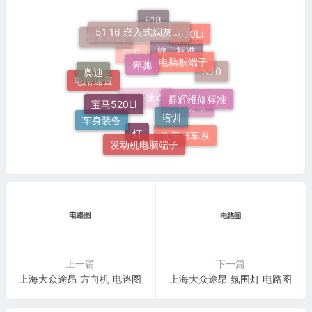
51 16 嵌入式烟灰缸托架
F18
520Li
技术培训
奔驰
电脑板端子
奥迪
施工标准
宝马
N20
宝马520Li
电路速查
群辉维修标准
培训
端子速查
维修标准
车身装备
欧美日车系
发动机电脑端子
灯
上一篇
下一篇
上海大众途昂 方向机 电路图
上海大众途昂 氛围灯 电路图