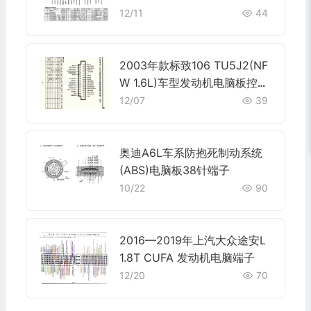
12/11
44
2003年款标致106 TU5J2(NF
W 1.6L)车型发动机电脑板控制
模块针脚35针 端子图
12/07
39
奥迪A6L车系防抱死制动系统
(ABS)电脑板38针端子
10/22
90
2016—2019年上汽大众途安L
1.8T CUFA 发动机电脑端子
12/20
70