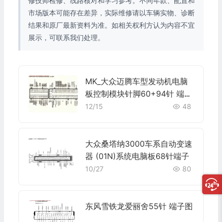
修技师检修、线路核对和学习参考。不同年款、配置和
市场版本可能存在差异，实际维修请以车辆实物、诊断
结果和原厂最新资料为准。如相关权利方认为内容不宜
展示，可联系我们处理。
MK_大众迈腾车型发动机电脑
板控制模块针脚60+94针 端子
图
12/15
48
大众桑塔纳3000车系自动变速
器 (01N)系统电脑板68针端子
10/27
80
东风雪铁龙爱丽舍55针 端子图