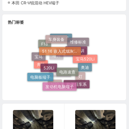
本田 CR-V锐混动 HEV端子
热门标签
车身装备
施工标准
维修标准
51 16 嵌入式烟灰缸托架
技术培训
F18
宝马
群辉维修标准
宝马520Li
520Li
培训
奥迪
电路速查
奔驰
电脑板端子
端子速查
灯
欧美日车系
发动机电脑端子
N20