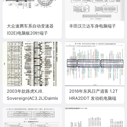
大众速腾车系自动变速器
丰田汉兰达车身电脑端子
(02E)电脑板20针端子
2003年款路虎XJ8、
2016年东风日产逍客 1.2T
Sovereign(AC3.2L)Daimler
HRA2DDT 发动机电脑端
Xk8(AC4.0L)车型发动机电
子
脑板控制模块针脚
31+24+17+28+22+12针
端子图