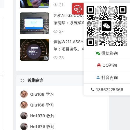
复查
31
08/06
奔驰NTG2 COMAND个人数
据清除：系统菜单、恢复出
厂与结果确认
27
08/06
奔驰W211 ASSYST保养菜
单：项目读取、单项确认与
微信咨询
复位核查
23
08/06
QQ咨询
抖音咨询
近期留言
13662225366
Qiu168
学习
Qiu168
学习
Hn1979
收到
Hn1979
收到