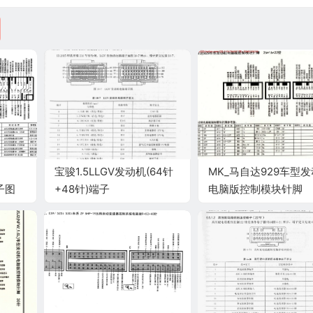
宝骏1.5LLGV发动机(64针
MK_马自达929车型
端子图
+48针)端子
电脑版控制模块针脚
26+16+22针 端子图