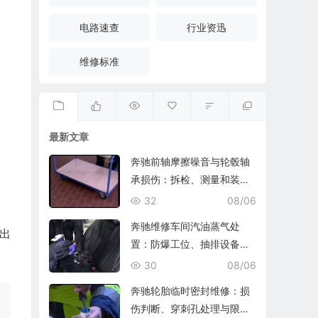
电路速查
行业资迅
维修标准
最新文章
奔驰前轴摩擦噪音与轮毂轴
承损伤：拆检、测量和装复
复查
32
08/06
奔驰维修车间汽油蒸气处
出
置：防爆工位、抽排设备与
燃油收集
30
08/06
奔驰轮胎临时密封维修：损
伤判断、穿刺孔处理与限速