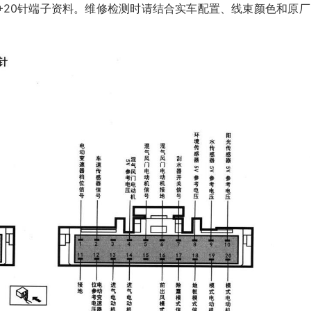
+20针端子资料。维修检测时请结合实车配置、线束颜色和原厂