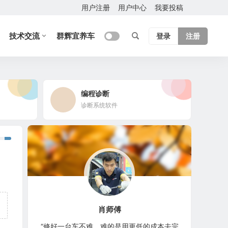
用户注册
用户中心
我要投稿
技术交流
群辉宜养车
登录
注册
编程诊断
诊断系统软件
肖师傅
“修好一台车不难，难的是用更低的成本去完