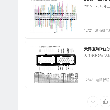
2015—2018
12/21
发动机电
天津夏利3缸[
天津夏利3缸[大
12/03
电脑板端