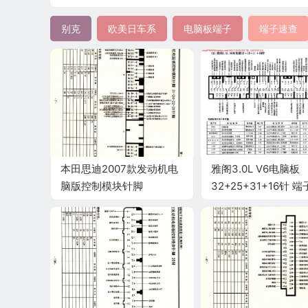
别克
欧美日车系
电脑板端子
端子速查
本田思迪2007款发动机电
雅阁3.0L V6电脑板
脑版控制模块针脚
32+25+31+16针 
31+24+22+31针脚 端子图