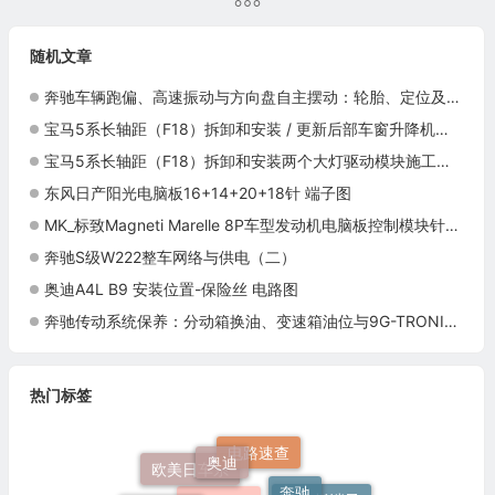
检标准
随机文章
奔驰车辆跑偏、高速振动与方向盘自主摆动：轮胎、定位及P063507诊断
宝马5系长轴距（F18）拆卸和安装 / 更新后部车窗升降机的两个扁平式马达施工与复检标准
宝马5系长轴距（F18）拆卸和安装两个大灯驱动模块施工与复检标准
东风日产阳光电脑板16+14+20+18针 端子图
MK_标致Magneti Marelle 8P车型发动机电脑板控制模块针脚35针 端子图
奔驰S级W222整车网络与供电（二）
奥迪A4L B9 安装位置-保险丝 电路图
奔驰传动系统保养：分动箱换油、变速箱油位与9G-TRONIC调试
热门标签
奥迪
电路速查
奔驰
欧美日车系