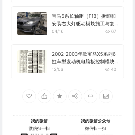
宝马5系长轴距（F18）拆卸和
安装右大灯驱动模块施工与复
检标准
04/16
67
2002-2003年款宝马X5系列6
缸车型发动机电脑板控制模块
针脚9+24+52+40+9针 端子
12/06
40
图
我的微信
我的微信公众号
微信扫一扫
微信扫一扫