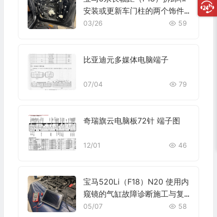
安装或更新车门柱的两个饰件
施工与复检标准
03/26
59
比亚迪元多媒体电脑端子
07/04
79
奇瑞旗云电脑板72针 端子图
12/01
46
宝马520Li（F18）N20 使用内
窥镜的气缸故障诊断施工与复
检标准
05/07
58