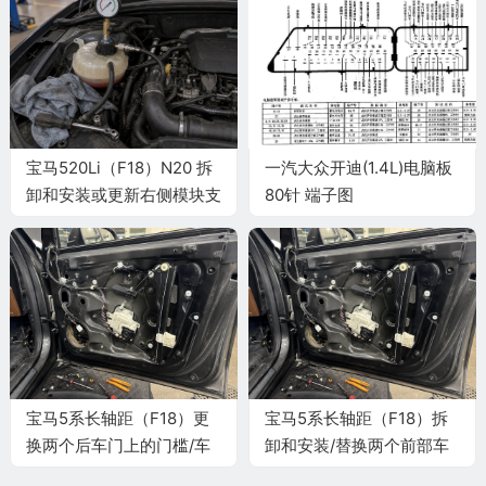
宝马520Li（F18）N20 拆
一汽大众开迪(1.4L)电脑板
卸和安装或更新右侧模块支
80针 端子图
架施工与复检标准
宝马5系长轴距（F18）更
宝马5系长轴距（F18）拆
换两个后车门上的门槛/车
卸和安装/替换两个前部车
顶框行李架密封件施工与复
门槛板嵌条施工与复检标准