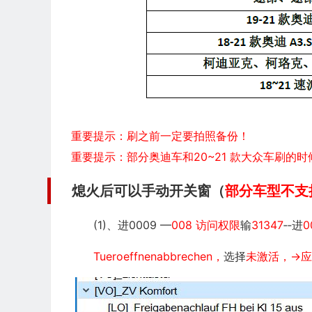
重要提示：刷之前一定要拍照备份！
重要提示：部分奥迪车和20~21 款大众车刷的时
熄火后可以手动开关窗（
部分车型不支
(1)、进0009 —
008 访问权限
输
31347
‐‐进
0
Tueroeffnenabbrechen，
选择
未激活，→