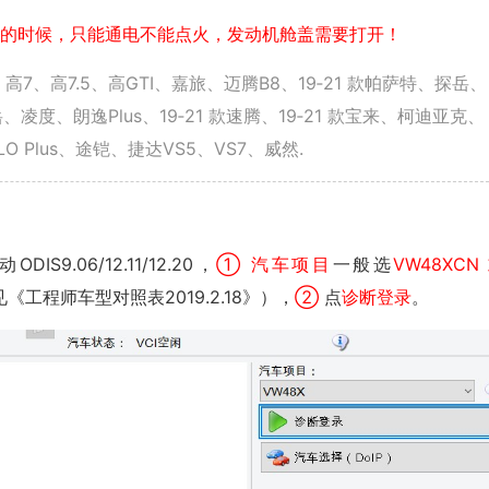
车刷的时候，只能通电不能点火，发动机舱盖需要打开！
L.Q3、高7、高7.5、高GTI、嘉旅、迈腾B8、19‐21 款帕萨特、探岳、
度、朗逸Plus、19‐21 款速腾、19‐21 款宝来、柯迪亚克、
O Plus、途铠、捷达VS5、VS7、威然.
S9.06/12.11/12.20，
① 汽车项目
一般选
VW48XCN
《工程师车型对照表2019.2.18》），
②
点
诊断登录
。