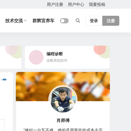
用户注册
用户中心
我要投稿
技术交流
群辉宜养车
登录
注册
编程诊断
诊断系统软件
肖师傅
“修好一台车不难，难的是用更低的成本去完