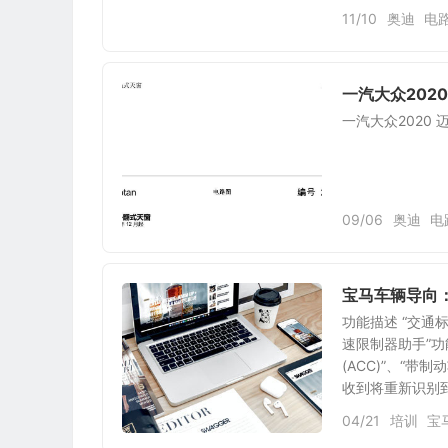
11/10
奥迪
电
一汽大众2020
一汽大众2020 
09/06
奥迪
电
宝马车辆导向
功能描述 “交通
速限制器助手”
(ACC)”、“
收到将重新识别到
04/21
培训
宝