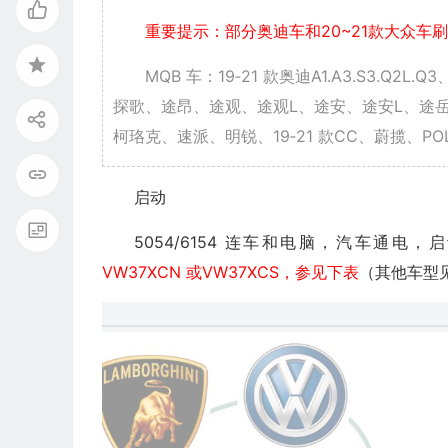
重要提示：部分奥迪车和20~21款大众
MQB 车：19‐21 款奥迪A1.A3.S3.Q2
探歌、途昂、途观、途观L、途安、途安L、途岳、凌
柯珞克、速派、明锐、19‐21 款CC、蔚揽、POL
启动
5054/6154 连车和电脑，汽车通电，启动ODI
VW37XCN 或VW37XCS，参见下表
（其他车型见