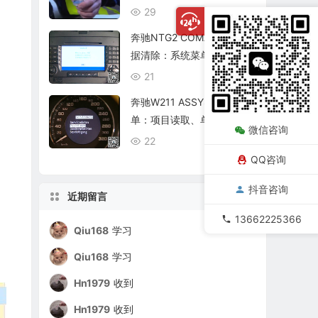
复查
29
08/06
奔驰NTG2 COMAND个人数
据清除：系统菜单、恢复出
厂与结果确认
21
08/06
奔驰W211 ASSYST保养菜
单：项目读取、单项确认与
微信咨询
复位核查
22
08/06
QQ咨询
抖音咨询
近期留言
13662225366
Qiu168
学习
Qiu168
学习
Hn1979
收到
Hn1979
收到