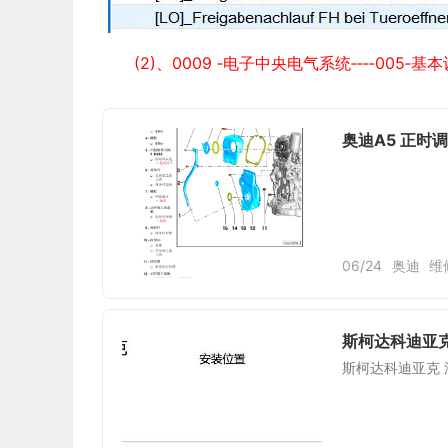
(2)、0009 ‐电子中央电气系统‐‐‐‐005
奥迪A5 正时
06/24
奥迪
维
斯柯达科迪亚克
斯柯达科迪亚克 