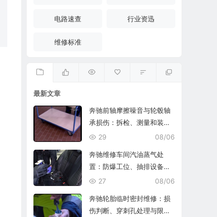
电路速查
行业资迅
维修标准
最新文章
奔驰前轴摩擦噪音与轮毂轴
承损伤：拆检、测量和装复
复查
29
08/06
奔驰维修车间汽油蒸气处
置：防爆工位、抽排设备与
燃油收集
27
08/06
奔驰轮胎临时密封维修：损
伤判断、穿刺孔处理与限速