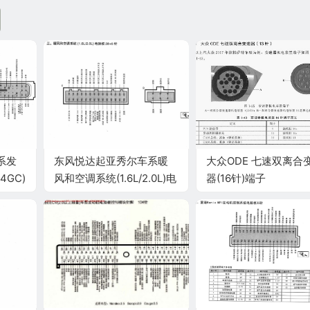
系发
东风悦达起亚秀尔车系暖
大众ODE 七速双离合
4GC)
风和空调系统(1.6L/2.0L)电
器(16针)端子
脑板 28+6针端子