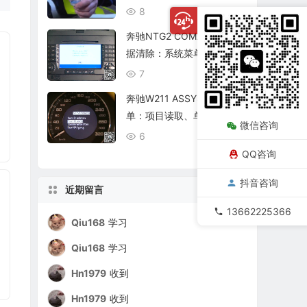
复查
8
08/06
奔驰NTG2 COMAND个人数
据清除：系统菜单、恢复出
厂与结果确认
7
08/06
奔驰W211 ASSYST保养菜
单：项目读取、单项确认与
微信咨询
复位核查
6
08/06
QQ咨询
抖音咨询
近期留言
13662225366
Qiu168
学习
Qiu168
学习
Hn1979
收到
Hn1979
收到