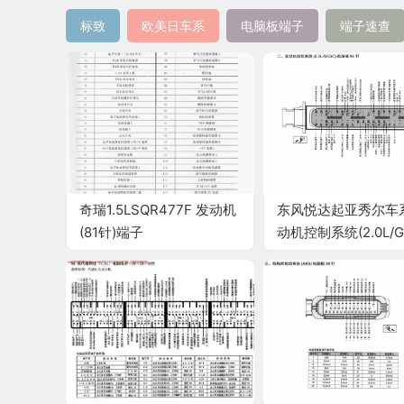
标致
欧美日车系
电脑板端子
端子速查
奇瑞1.5LSQR477F 发动机
东风悦达起亚秀尔车
(81针)端子
动机控制系统(2.0L/G
电脑板94针端子