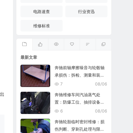
电路速查
行业资迅
维修标准
最新文章
奔驰前轴摩擦噪音与轮毂轴
承损伤：拆检、测量和装复
复查
7
08/06
出
奔驰维修车间汽油蒸气处
置：防爆工位、抽排设备与
燃油收集
6
08/06
奔驰轮胎临时密封维修：损
伤判断、穿刺孔处理与限速