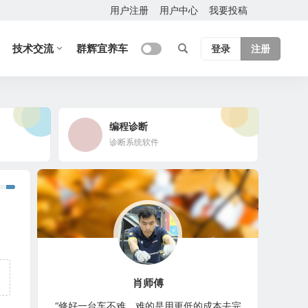
用户注册
用户中心
我要投稿
技术交流
群辉宜养车
登录
注册
编程诊断
诊断系统软件
肖师傅
“修好一台车不难，难的是用更低的成本去完