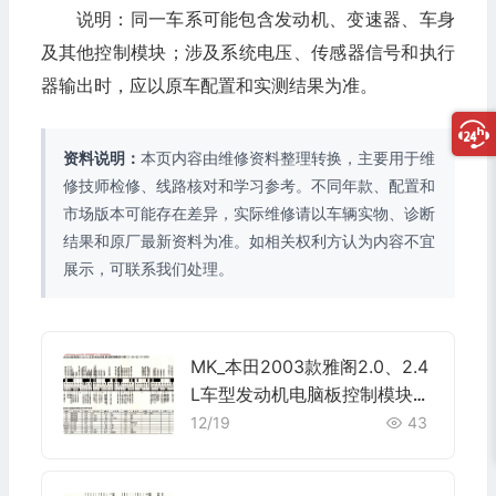
说明：同一车系可能包含发动机、变速器、车身
及其他控制模块；涉及系统电压、传感器信号和执行
器输出时，应以原车配置和实测结果为准。
资料说明：
本页内容由维修资料整理转换，主要用于维
修技师检修、线路核对和学习参考。不同年款、配置和
市场版本可能存在差异，实际维修请以车辆实物、诊断
结果和原厂最新资料为准。如相关权利方认为内容不宜
展示，可联系我们处理。
MK_本田2003款雅阁2.0、2.4
L车型发动机电脑板控制模块针
脚31+24+22+17+31 端子图
12/19
43