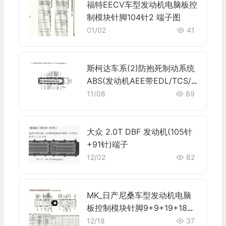
福特EECV车型发动机电脑板控
制模块针脚104针2 端子图
01/02
41
斯柯达车系(2)防抱死制动系统
ABS(发动机AEE带EDL/TCS/E
SR车型)电脑板47针端子
11/08
89
大众 2.0T DBF 发动机(105针
+91针)端子
12/02
82
MK_日产尼桑车型发动机电脑
板控制模块针脚9+9+19+18+
6+27针 端子图
12/18
37