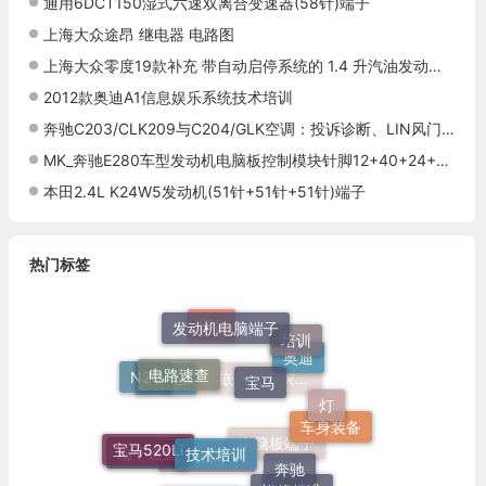
通用6DCT150湿式六速双离合变速器(58针)端子
上海大众途昂 继电器 电路图
上海大众零度19款补充 带自动启停系统的 1.4 升汽油发动机 , CSSA,CSTA,CSS,CST 电路图
2012款奥迪A1信息娱乐系统技术培训
奔驰C203/CLK209与C204/GLK空调：投诉诊断、LIN风门与系统结构
MK_奔驰E280车型发动机电脑板控制模块针脚12+40+24+48+21针 端子图
本田2.4L K24W5发动机(51针+51针+51针)端子
热门标签
发动机电脑端子
培训
F18
电路速查
宝马
N20
奥迪
灯
520Li
51 16 嵌入式烟灰缸托架
技术培训
宝马520Li
车身装备
奔驰
端子速查
电脑板端子
欧美日车系