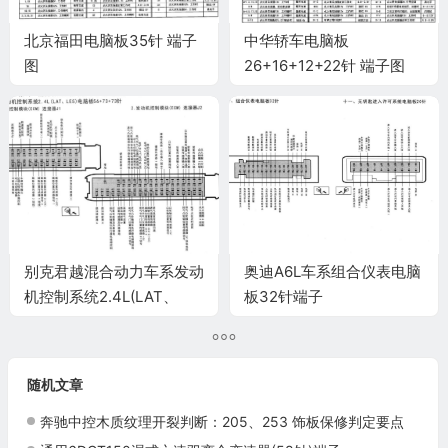
北京福田电脑板35针 端子
中华轿车电脑板
图
26+16+12+22针 端子图
别克君越混合动力车系发动
奥迪A6L车系组合仪表电脑
机控制系统2.4L(LAT、
板32针端子
LE5)电脑板56+73+73针
端子
随机文章
奔驰中控木质纹理开裂判断：205、253 饰板保修判定要点