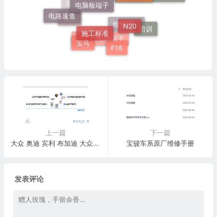
群辉维修标准
电路速查
N20
奥迪
施工标准
培训
维修标准
宝马
发动机电脑端子
F18
上一篇
下一篇
大众 奥迪 宾利 布加迪 大众商用车 兰博基尼 斯柯达 西亚特 ODIS 4_4_10 诊断信息系统
宝骏车系原厂维修手册
发表评论