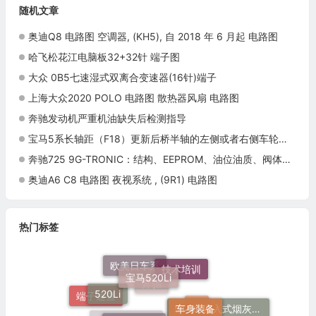
随机文章
奥迪Q8 电路图 空调器, (KH5), 自 2018 年 6 月起 电路图
哈飞松花江电脑板32+32针 端子图
大众 0B5七速湿式双离合变速器(16针)端子
上海大众2020 POLO 电路图 散热器风扇 电路图
奔驰发动机严重机油缺失后检测指导
宝马5系长轴距（F18）更新后桥半轴的左侧或者右侧车轮轴承施工与复检标准
奔驰725 9G-TRONIC：结构、EEPROM、油位油质、阀体与基础诊断
奥迪A6 C8 电路图 夜视系统 , (9R1) 电路图
热门标签
欧美日车系
技术培训
宝马520Li
520Li
奔驰
端子速查
车身装备
51 16 嵌入式烟灰缸托架
电脑板端子
灯