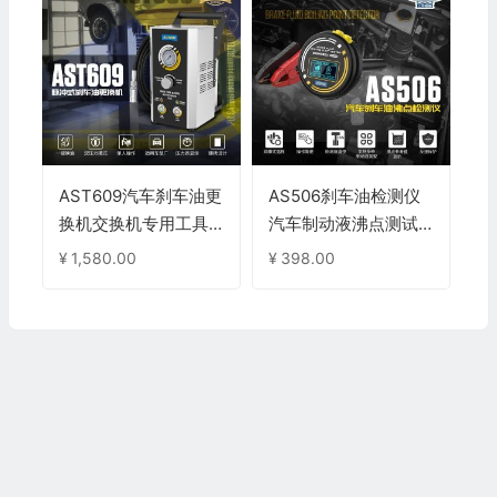
AST609汽车刹车油更
AS506刹车油检测仪
换机交换机专用工具
汽车制动液沸点测试
电动换油机脉冲式制
仪高精度汽修仪器数
¥
1,580.00
¥
398.00
动液更换设备
显