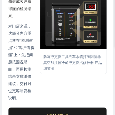
题做成客户看
得懂的检测结
果。
对门店来说，
这部分内容重
点放在“检测依
据”和“客户看得
懂”上：先把问
防冻液更换工具汽车水箱打压测漏器
题范围说明
真空加注器冷却液更换汽修神器 产品
细节图
白，再用检测
结果支撑维修
建议，交付时
也更容易复检
说明。