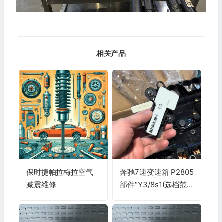
相关产品
保时捷帕拉梅拉空气
奔驰7速变速箱 P2805
减震维修
部件“Y3/8s1(选档范
围传感器)”和(或)“A80
(直接换档(DIRECT SE
LECT)智能伺服选档模