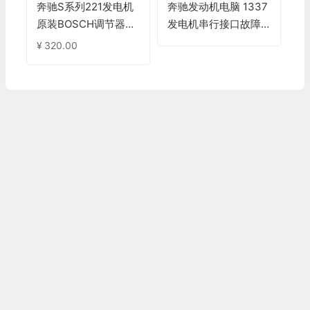
奔驰S系列221发电机
奔驰发动机电脑 1337
原装BOSCH调节器
发电机串行接口故障
（F00M 346 081）
维修
¥
320.00