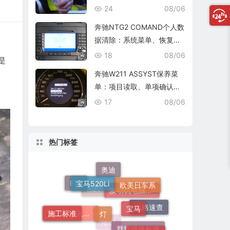
复查
24
08/06
奔驰NTG2 COMAND个人数
据清除：系统菜单、恢复出
厂与结果确认
18
08/06
是
奔驰W211 ASSYST保养菜
单：项目读取、单项确认与
复位核查
17
08/06
热门标签
宝马520Li
灯
宝马
欧美日车系
奥迪
F18
施工标准
车身装备
520Li
维修标准
电路速查
发动机电脑端子