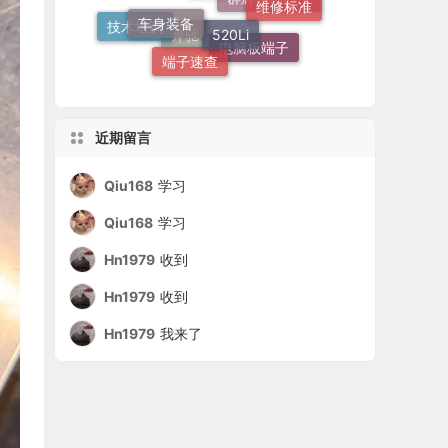
N20
51 16 嵌入式烟灰缸托架
技术培训
端子速查
电脑板端子
群辉维修标准
培训
奔驰
近期留言
Qiu168
学习
Qiu168
学习
Hn1979
收到
Hn1979
收到
Hn1979
我来了