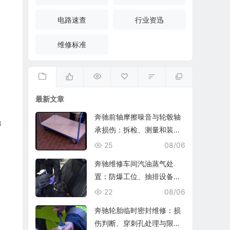
电路速查
行业资迅
维修标准
，
最新文章
奔驰前轴摩擦噪音与轮毂轴
触
承损伤：拆检、测量和装复
复查
25
08/06
奔驰维修车间汽油蒸气处
置：防爆工位、抽排设备与
燃油收集
22
08/06
奔驰轮胎临时密封维修：损
伤判断、穿刺孔处理与限速