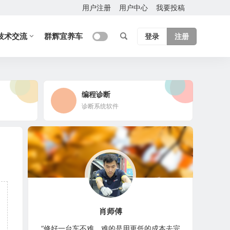
用户注册
用户中心
我要投稿
技术交流
群辉宜养车
登录
注册
编程诊断
诊断系统软件
肖师傅
“修好一台车不难，难的是用更低的成本去完