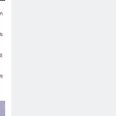
的
电
是
用