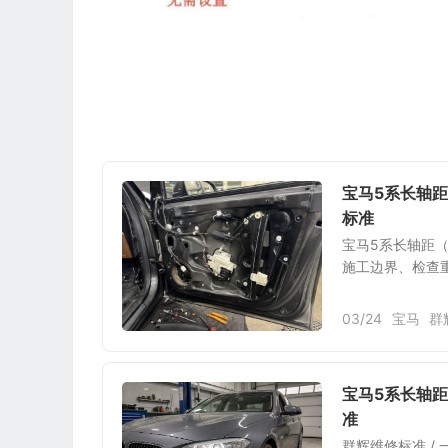
宝马5系长轴
标准
宝马5系长轴距（
施工边界、检查
03/24
宝马
群
宝马5系长轴
准
群辉维修标准 /