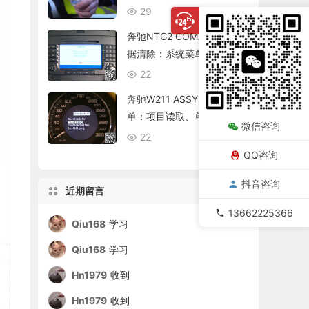
复查
29
08/06
奔驰NTG2 COMAND个人数
据清除：系统菜单、恢复出
厂与结果确认
22
08/06
奔驰W211 ASSYST保养菜
单：项目读取、单项确认与
微信咨询
复位核查
22
08/06
QQ咨询
抖音咨询
近期留言
13662225366
Qiu168
学习
Qiu168
学习
Hn1979
收到
Hn1979
收到