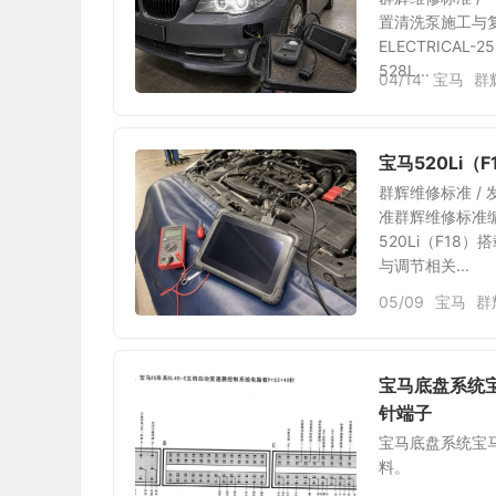
置清洗泵施工与复检
ELECTRICAL
528L...
04/14
宝马
群
宝马520Li
群辉维修标准 / 
准群辉维修标准编号：
520Li（F1
与调节相关...
05/09
宝马
群
宝马底盘系统宝
针端子
宝马底盘系统宝马
料。