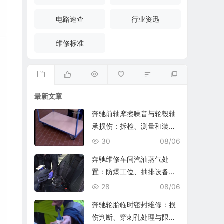
电路速查
行业资迅
维修标准
最新文章
奔驰前轴摩擦噪音与轮毂轴
承损伤：拆检、测量和装复
复查
30
08/06
奔驰维修车间汽油蒸气处
置：防爆工位、抽排设备与
燃油收集
28
08/06
奔驰轮胎临时密封维修：损
伤判断、穿刺孔处理与限速