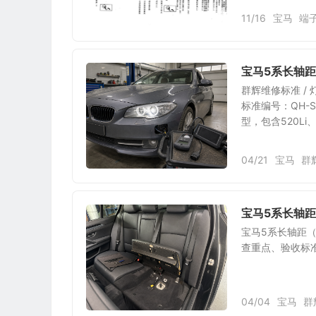
11/16
宝马
端
宝马5系长轴距
群辉维修标准 /
标准编号：QH-S
型，包含520Li
04/21
宝马
群
宝马5系长轴
宝马5系长轴距（
查重点、验收标
04/04
宝马
群