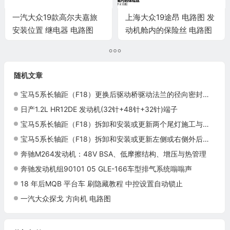
一汽大众19款高尔夫嘉旅
上海大众19途昂 电路图 发
安装位置 继电器 电路图
动机舱内的保险丝 电路图
随机文章
宝马5系长轴距（F18）更换后驱动桥驱动法兰的径向密封环施工与复检标准
日产1.2L HR12DE 发动机(32针+48针+32针)端子
宝马5系长轴距（F18）拆卸和安装或更新两个尾灯施工与复检标准
宝马5系长轴距（F18）拆卸和安装或更新左侧或右侧外后视镜上的饰盖施工与复检标准
奔驰M264发动机：48V BSA、低摩擦结构、增压与热管理
奔驰发动机组90101 05 GLE-166车型排气系统嗡嗡声
18 年后MQB 平台车 刷隐藏教程 中控设置自动锁止
一汽大众探戈 方向机 电路图