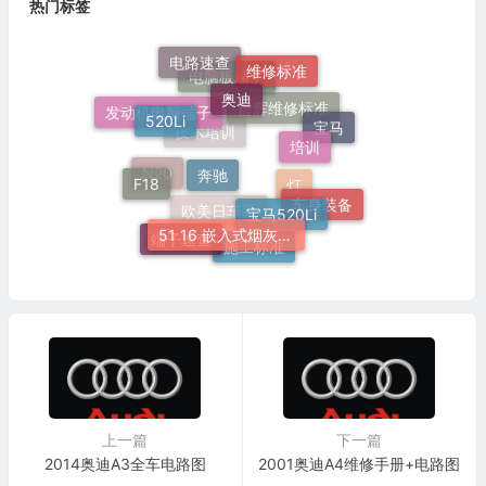
热门标签
电路速查
维修标准
奥迪
电脑板端子
520Li
发动机电脑端子
群辉维修标准
宝马
培训
技术培训
奔驰
F18
N20
灯
宝马520Li
车身装备
51 16 嵌入式烟灰缸托架
欧美日车系
端子速查
施工标准
上一篇
下一篇
2014奥迪A3全车电路图
2001奥迪A4维修手册+电路图