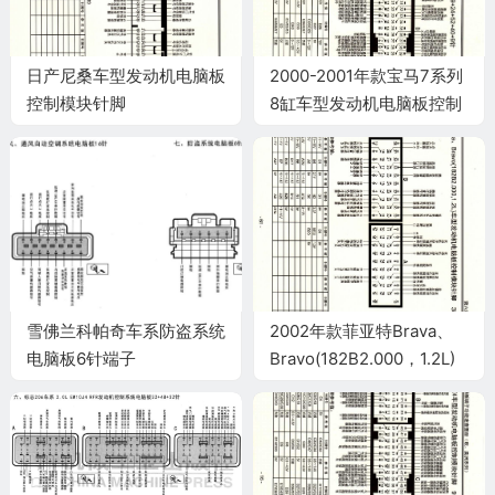
日产尼桑车型发动机电脑板
2000-2001年款宝马7系列
控制模块针脚
8缸车型发动机电脑板控制
16+14+16+18针2 端子图
模块针脚9+24+52+40+9
针 端子图
雪佛兰科帕奇车系防盗系统
2002年款菲亚特Brava、
电脑板6针端子
Bravo(182B2.000，1.2L)
车型发动机电脑板控制模块
针脚38+38针 端子图