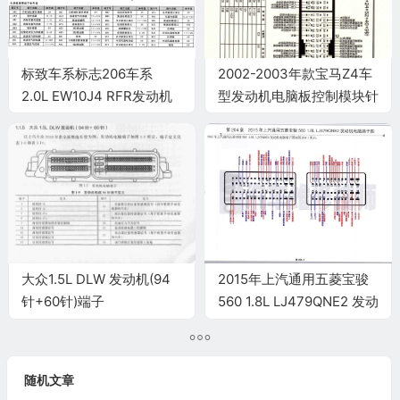
标致车系标志206车系
2002-2003年款宝马Z4车
2.0L EW10J4 RFR发动机
型发动机电脑板控制模块针
控制系统电脑板
脚9+24+52+40+9针 端子
32+48+32针端子
图
大众1.5L DLW 发动机(94
2015年上汽通用五菱宝骏
针+60针)端子
560 1.8L LJ479QNE2 发动
机电脑端子
随机文章