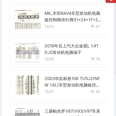
MK_丰田RAV4车型发动机电脑
版控制模块针脚31+24+17+28
+22针 端子图
12/13
57
2019年后上汽大众途观L 1.4T
DJS发动机电脑端子
12/20
74
2003年款标致106 TU5J2(NF
W 1.6L)车型发动机电脑板控制
模块针脚88针 端子图
12/07
42
三菱帕杰罗V87/V93/V97车系