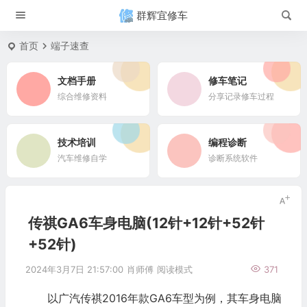
群辉宜修车
首页
端子速查
文档手册
修车笔记
综合维修资料
分享记录修车过程
技术培训
编程诊断
汽车维修自学
诊断系统软件
传祺GA6车身电脑(12针+12针+52针
+52针)
2024年3月7日 21:57:00
肖师傅
阅读模式
371
以广汽传祺2016年款GA6车型为例，其车身电脑