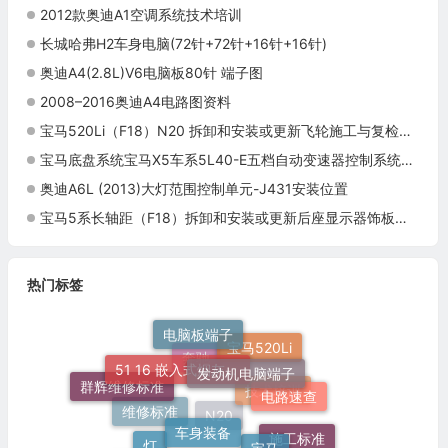
2012款奥迪A1空调系统技术培训
长城哈弗H2车身电脑(72针+72针+16针+16针)
奥迪A4(2.8L)V6电脑板80针 端子图
2008–2016奥迪A4电路图资料
宝马520Li（F18）N20 拆卸和安装或更新飞轮施工与复检标准
宝马底盘系统宝马X5车系5L40-E五档自动变速器控制系统电脑板9+52+40针端子
奥迪A6L (2013)大灯范围控制单元-J431安装位置
宝马5系长轴距（F18）拆卸和安装或更新后座显示器饰板（显示屏前后）施工与复检标准
热门标签
电脑板端子
发动机电脑端子
51 16 嵌入式烟灰缸托架
宝马520Li
奔驰
电路速查
群辉维修标准
车身装备
技术培训
宝马
灯
维修标准
施工标准