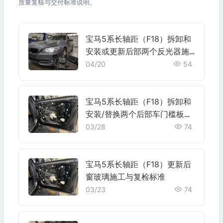
质量复核与交付标准说明。
宝马5系长轴距（F18）拆卸和
安装或更新后部两个反光器施
工与复检标准
04/20
54
宝马5系长轴距（F18）拆卸和
安装/替换两个后部车门槛板嵌
条施工与复检标准
03/28
74
宝马5系长轴距（F18）更新后
窗玻璃施工与复检标准
03/23
74