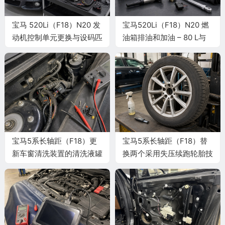
宝马 520Li（F18）N20 发
宝马520Li（F18）N20 燃
动机控制单元更换与设码匹
油箱排油和加油 – 80 L与
配标准
燃油安全复检标准
宝马5系长轴距（F18）更
宝马5系长轴距（F18）替
新车窗清洗装置的清洗液罐
换两个采用失压续跑轮胎技
施工与复检标准
术的轮胎施工与复检标准