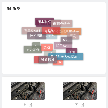
热门标签
施工标准
电脑板端子
电路速查
群辉维修标准
技术培训
N20
宝马520Li
宝马
奥迪
发动机电脑端子
欧美日车系
车身装备
51 16 嵌入式烟灰缸托架
灯
奔驰
维修标准
端子速查
520Li
培训
F18
上一篇
下一篇