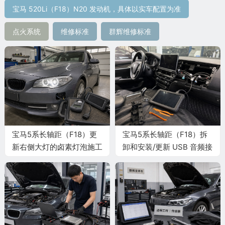
宝马 520Li（F18）N20 发动机，具体以实车配置为准
点火系统
维修标准
群辉维修标准
宝马5系长轴距（F18）更
宝马5系长轴距（F18）拆
新右侧大灯的卤素灯泡施工
卸和安装/更新 USB 音频接
与复检标准
口的接插口施工与复检标准