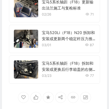
宝马5系长轴距（F18）更新输
出法兰施工与复检标准
02/26
71
宝马520Li（F18）N20 拆卸和
安装或更新两个稳定杆压力推
杆施工与复检标准
03/01
87
宝马5系长轴距（F18）拆卸和
安装或更换后行李箱盖的右侧
电动主轴驱动器施工与复检标
03/23
77
准