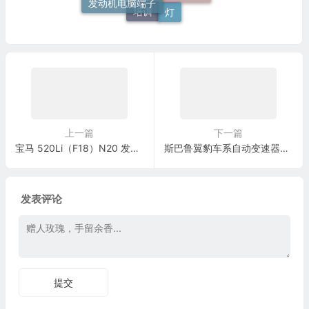
灯
电脑板端子
培训
上一篇
下一篇
宝马 520Li（F18）N20 发动机皮带及涨紧器更换与轮系检查标准
斯巴鲁翼豹车系自动变速器控制系统(4档)电脑板24+24+24针端子
发表评论