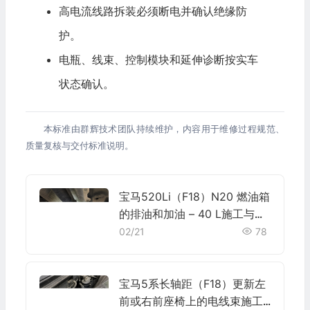
高电流线路拆装必须断电并确认绝缘防
护。
电瓶、线束、控制模块和延伸诊断按实车
状态确认。
本标准由群辉技术团队持续维护，内容用于维修过程规范、
质量复核与交付标准说明。
宝马520Li（F18）N20 燃油箱
的排油和加油 – 40 L施工与复
检标准
02/21
78
宝马5系长轴距（F18）更新左
前或右前座椅上的电线束施工