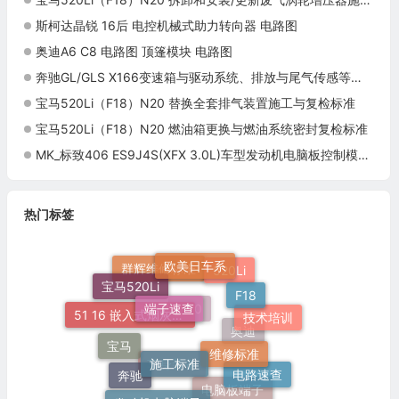
斯柯达晶锐 16后 电控机械式助力转向器 电路图
奥迪A6 C8 电路图 顶篷模块 电路图
奔驰GL/GLS X166变速箱与驱动系统、排放与尾气传感等系统
宝马520Li（F18）N20 替换全套排气装置施工与复检标准
宝马520Li（F18）N20 燃油箱更换与燃油系统密封复检标准
MK_标致406 ES9J4S(XFX 3.0L)车型发动机电脑板控制模块针脚55针 端子图
热门标签
欧美日车系
宝马520Li
F18
端子速查
520Li
群辉维修标准
技术培训
维修标准
51 16 嵌入式烟灰缸托架
宝马
施工标准
N20
奥迪
电路速查
奔驰
发动机电脑端子
车身装备