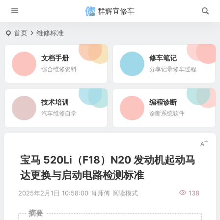
群辉宜修车
首页
维修标准
文档手册
修车笔记
综合维修资料
分享记录修车过程
技术培训
编程诊断
汽车维修自学
诊断系统软件
宝马 520Li（F18）N20 发动机起动马
达更换与启动电路检测标准
2025年2月1日 10:58:00
肖师傅
阅读模式
138
摘要