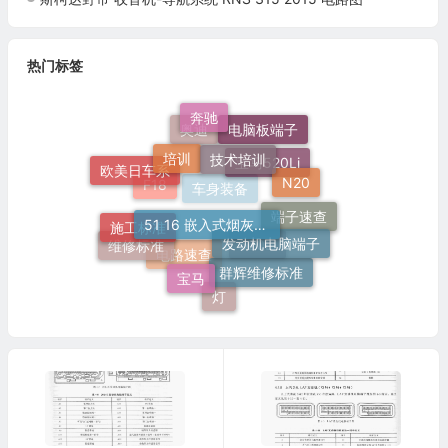
热门标签
奔驰
电脑板端子
技术培训
培训
奥迪
N20
欧美日车系
宝马520Li
51 16 嵌入式烟灰缸托架
F18
施工标准
发动机电脑端子
车身装备
端子速查
维修标准
宝马
520Li
群辉维修标准
电路速查
灯