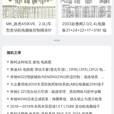
MK_路虎45(KV6、2.0L)车
2003款雅阁2.0/2.4L电脑
型发动机电脑板控制模块针
板31+24+22+17+31针 端
脚45+45针 端子图
子图
随机文章
斯柯达柯珞克 接地 电路图
奥迪A5 电路图 滑动天窗(透光车顶) , (3FB),(3FE),(3FU) 电路图
奔驰W222驾驶辅助与ENERGIZING舒适控制：道路场景、显示和使用边界
大众桑塔纳3000车系防抱死制动系统(ABS)电脑板25针端子
奔驰S 221混合动力空调：能源管理、系统网络与部件诊断
奔驰W246仪表总成拆装：饰圈释放、插头锁止与显示检查
2016—2019年东风本田思域1.5T L15B8 发动机电脑端子
斯柯达野帝 收音机-导航系统 RNS 315 2015 电路图