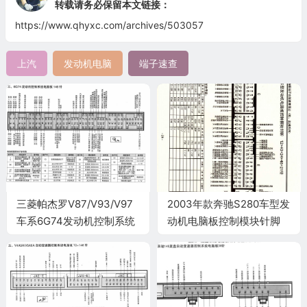
转载请务必保留本文链接：
https://www.qhyxc.com/archives/503057
上汽
发动机电脑
端子速查
三菱帕杰罗V87/V93/V97
2003年款奔驰S280车型发
车系6G74发动机控制系统
动机电脑板控制模块针脚
电脑板 146针端子
12+40+24+48+21针 端子
图