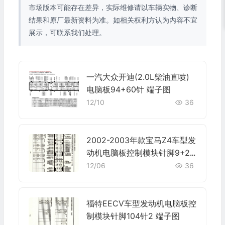
市场版本可能存在差异，实际维修请以车辆实物、诊断
结果和原厂最新资料为准。如相关权利方认为内容不宜
展示，可联系我们处理。
一汽大众开迪(2.0L柴油直喷)
电脑板94+60针 端子图
12/10
36
2002-2003年款宝马Z4车型发
动机电脑板控制模块针脚9+24
+52+40+9针 端子图
12/06
36
福特EECV车型发动机电脑板控
制模块针脚104针2 端子图