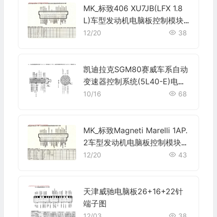
MK_标致406 XU7JB(LFX 1.8
L)车型发动机电脑板控制模块
针脚55针 端子图
12/20
38
凯迪拉克SGM80赛威车系自动
变速器控制系统(5L40-E)电脑
板42针 四、自动变速器控制系
10/16
68
统(6L50-E)电脑板16针端子
MK_标致Magneti Marelli 1AP.
2车型发动机电脑板控制模块针
脚55针 端子图
12/20
43
天津威驰电脑板26+16+22针
端子图
12/03
38