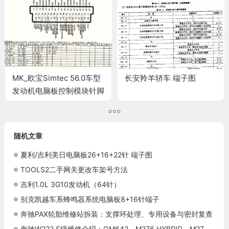
MK_欧宝Simtec 56.0车型
长安羚羊轿车 端子图
发动机电脑板控制模块针脚
55针 端子图
随机文章
夏利/吉利美日电脑板26+16+22针 端子图
TOOLS2二手网关更改车架号方法
吉利1.0L 3G10发动机（64针）
别克凯越车系蜂鸣器系统电脑板8+16针端子
奔驰PAX轮胎维修站拆装：支撑环处理、专用设备与密封复查
奔驰W222 S级维修介绍：OM642、M276 HYBRID、M278与驾驶辅助