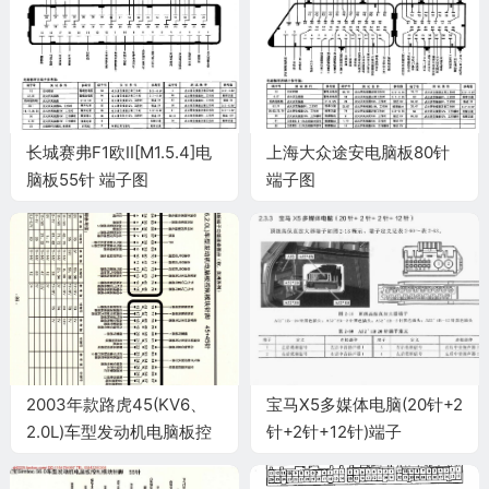
长城赛弗F1欧Ⅱ[M1.5.4]电
上海大众途安电脑板80针
脑板55针 端子图
端子图
2003年款路虎45(KV6、
宝马X5多媒体电脑(20针+2
2.0L)车型发动机电脑板控
针+2针+12针)端子
制模块针脚45+45针 端子
图