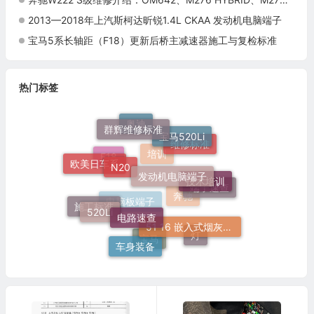
2013—2018年上汽斯柯达昕锐1.4L CKAA 发动机电脑端子
宝马5系长轴距（F18）更新后桥主减速器施工与复检标准
热门标签
群辉维修标准
宝马520Li
奥迪
N20
维修标准
发动机电脑端子
欧美日车系
技术培训
F18
培训
端子速查
电路速查
520Li
51 16 嵌入式烟灰缸托架
施工标准
奔驰
电脑板端子
灯
车身装备
宝马