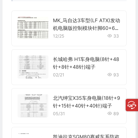
MK_马自达3车型(LF ATX)发动
机电脑版控制模块针脚60+60
针1 端子图
12/25
33
长城哈弗 H1车身电脑(8针+48
针+8针+48针)端子
02/21
93
北汽绅宝X35车身电脑(18针+9
针+15针+40针+40针)端子
05/31
89
凯迪拉克SGM80赛威车系防盗