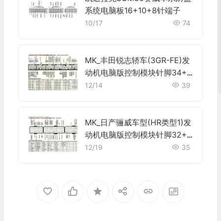
系统电脑板16+10+8针端子
10/17
74
MK_丰田锐志轿车(3GR-FE)发
动机电脑版控制模块针脚34+3
5+32+33+35+31针 端子图
12/14
39
MK_日产骊威车型(HR类型1)发
动机电脑版控制模块针脚32+4
8+32 端子图
12/19
35