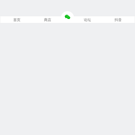
首页
商店
论坛
抖音
推荐栏目
修车笔记
技术培训
编程诊断