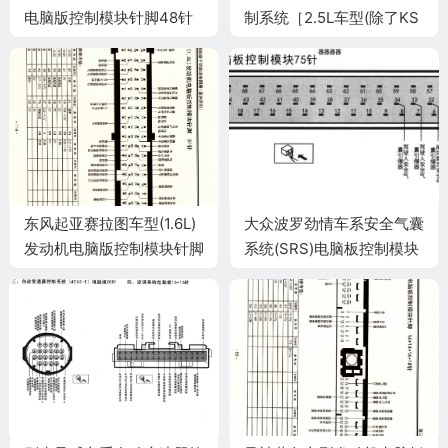
电脑版控制模块针脚48针
制系统［2.5L车型(除了KS
端子图
车型)2.0L涡轮增压车型］
电脑板34+35+35+31 针
端子
东风起亚赛拉图车型(1.6L)
大众波罗劲情车系安全气囊
发动机电脑版控制模块针脚
系统(SRS)电脑板控制模块
81针 端子图
75针端子