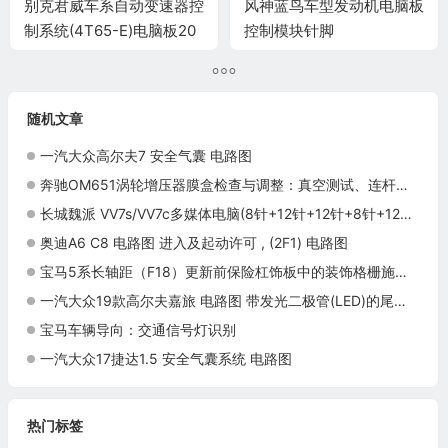
别克君威车系自动变速器控
风神蓝鸟车型发动机电脑板
制系统(4T65-E)电脑板20
控制模块针脚
针端子
16+14+16+18针 端子图
随机文章
一汽大众高尔夫7 安全气囊 电路图
奔驰OM651涡轮增压器膜盒检查与调整：真空测试、连杆行程和锁紧复查
长城魏派 VV7s/VV7c多媒体电脑(8针+12针+12针+8针+12针)端子
奥迪A6 C8 电路图 进入及起动许可 , (2F1) 电路图
宝马5系长轴距（F18）更新前保险杠饰板中的装饰格栅施工与复检标准
一汽大众19款高尔夫嘉旅 电路图 带发光二极管(LED)的尾灯 , (AW1) 电路图
宝马车辆导向：交通信号灯识别
一汽大众17捷达1.5 安全气囊系统 电路图
热门标签