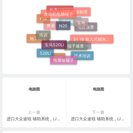
发动机电脑端子
群辉维修标准
欧美日车系
宝马
N20
F18
维修标准
电路速查
培训
奥迪
51 16 嵌入式烟灰缸托架
宝马520Li
端子速查
施工标准
车身装备
520Li
灯
技术培训
电脑板端子
奔驰
上一篇
下一篇
进口大众途锐 辅助系统 , (JX0) 电路图
进口大众途锐 辅助系统 , (JX1),(KA6) 电路图