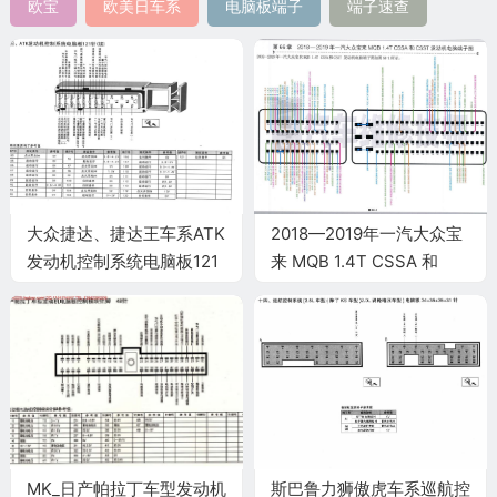
欧宝
欧美日车系
电脑板端子
端子速查
大众捷达、捷达王车系ATK
2018—2019年一汽大众宝
发动机控制系统电脑板121
来 MQB 1.4T CSSA 和
针(续)端子
CSST 发动机电脑端子
MK_日产帕拉丁车型发动机
斯巴鲁力狮傲虎车系巡航控