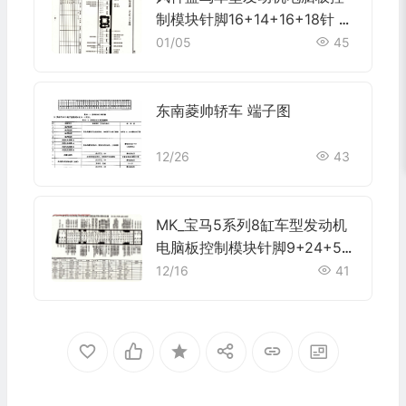
制模块针脚16+14+16+18针 端
子图
01/05
45
东南菱帅轿车 端子图
12/26
43
MK_宝马5系列8缸车型发动机
电脑板控制模块针脚9+24+52
+40+9针 端子图
12/16
41