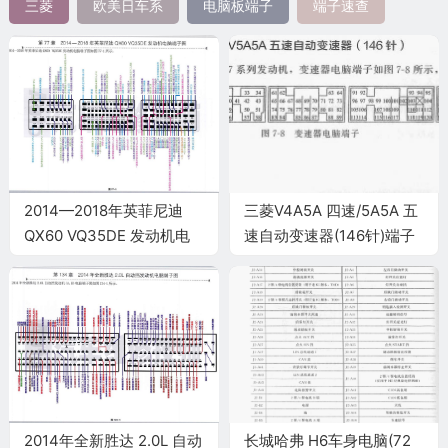
三菱
欧美日车系
电脑板端子
端子速查
2014—2018年英菲尼迪
三菱V4A5A 四速/5A5A 五
QX60 VQ35DE 发动机电
速自动变速器(146针)端子
脑端子
2014年全新胜达 2.0L 自动
长城哈弗 H6车身电脑(72