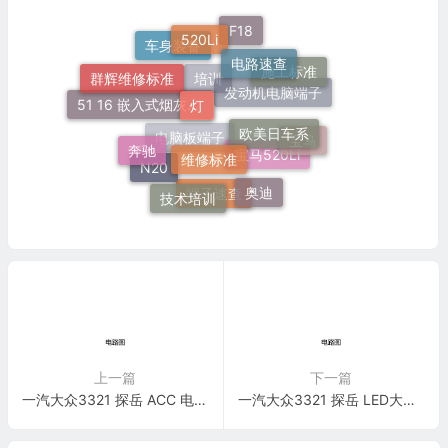
520Li
F18
电路速查
车身装备
群辉维修标准
施工标准
灯
培训
欧美日车系
发动机电脑端子
51 16 嵌入式烟灰缸托架
维修标准
宝马
奔驰
电脑板端子
宝马520Li
N20
奥迪
技术培训
端子速查
上一篇
下一篇
一汽大众3321 探岳 ACC 电路图
一汽大众3321 探岳 LED大灯 电路图