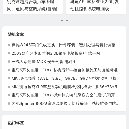
别克君越混合动力车系暖
奥迪A6L车系BPJ(2.0L)发
风、通风与空调系统(自动)
动机控制系统电脑板
电脑板6+24+24针端子
60+94针端子
随机文章
奔驰W245车门总成更换：附件移装、密封处理与装配调整
2003款广州本田雅阁3.0L轿车电脑板资料 端子图
一汽大众速腾 MQB 安全气囊 电路图
宝马5系长轴距（F18）替换后部中控台饰板施工与复检标准
MK_现代君爵（3.3L、3.8L）G6DB、G6D车型发动机电脑板控制模块针脚80+80针 端子图
MK_凯迪拉克XLR车型发动机电脑板控制模块针脚56+73+56针 端子图
宝马5系长轴距（F18）拆卸和安装前乘客安全气囊 关闭开关施工与复检标准
奔驰Sprinter 906侧窗玻璃更换：切胶移除、粘接准备与防水检查
热门标签