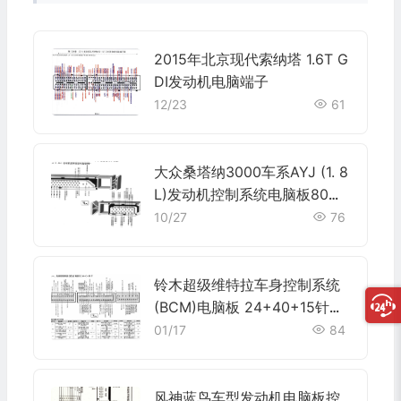
2015年北京现代索纳塔 1.6T G
DI发动机电脑端子
12/23
61
大众桑塔纳3000车系AYJ (1. 8
L)发动机控制系统电脑板80针
端子
10/27
76
铃木超级维特拉车身控制系统
(BCM)电脑板 24+40+15针端
子
01/17
84
风神蓝鸟车型发动机电脑板控