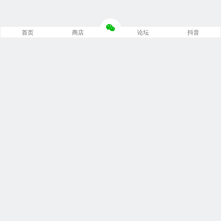
首页
商店
论坛
抖音
推荐栏目
修车笔记
技术培训
编程诊断