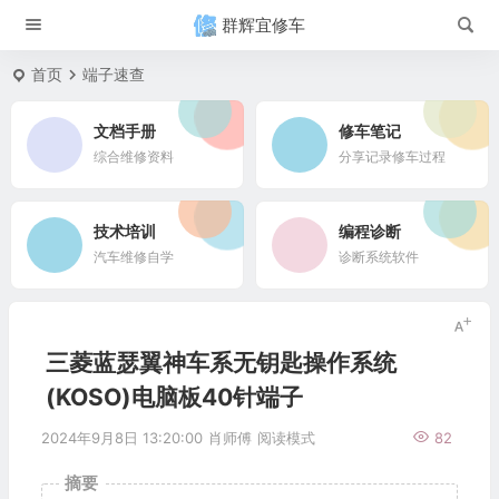
群辉宜修车
首页
端子速查
文档手册
修车笔记
综合维修资料
分享记录修车过程
技术培训
编程诊断
汽车维修自学
诊断系统软件
三菱蓝瑟翼神车系无钥匙操作系统
(KOSO)电脑板40针端子
2024年9月8日 13:20:00
肖师傅
阅读模式
82
摘要