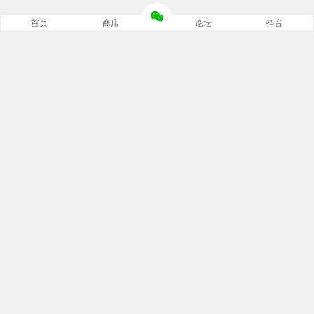
首页
商店
论坛
抖音
推荐栏目
修车笔记
技术培训
编程诊断
内部培训
安装指南
文档手册