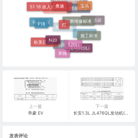
奥迪
发动机电脑端子
宝马
51 16 嵌入式烟灰缸托架
群辉维修标准
维修标准
灯
电脑板端子
F18
技术培训
电路速查
施工标准
N20
端子速查
520Li
车身装备
欧美日车系
宝马520Li
培训
奔驰
上一篇
下一篇
帝豪 EV
长安1.3L JL476QL发动机(81针)
发表评论