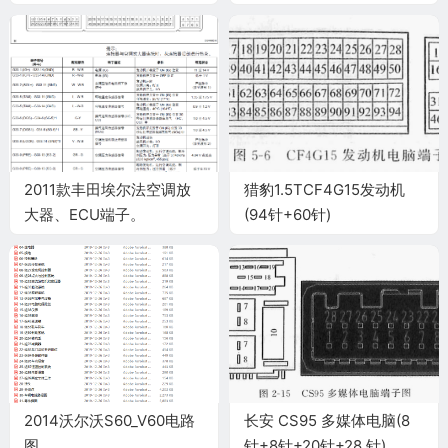
针)
2011款丰田埃尔法空调放
猎豹1.5TCF4G15发动机
大器、ECU端子。
(94针+60针)
2014沃尔沃S60_V60电路
长安 CS95 多媒体电脑(8
图
针+8针+20针+28 针)