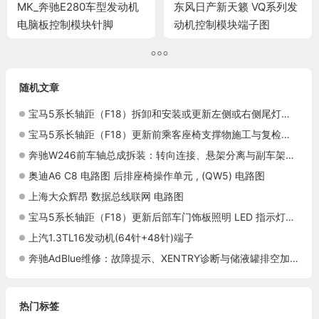
MK_奔驰E280车型发动机
东风日产新天籁 VQ系列发
电脑板控制模块针脚
动机控制模块端子图
12+40+24+48+21针 端子
图
随机文章
宝马5系长轴距（F18）拆卸和安装或更新左侧或右侧尾灯施工与复检标准
宝马5系长轴距（F18）更新前乘客座椅支撑物施工与复检标准
奔驰W246前车轴总成拆装：转向连接、悬架分离与副车架支撑
奥迪A6 C8 电路图 后排座椅操作单元 , (QW5) 电路图
上海大众辉昂 数据总线联网 电路图
宝马5系长轴距（F18）更新后部车门饰板照明 LED 指示灯施工与复检标准
上汽1.3TL16发动机(64针+48针)端子
奔驰AdBlue维修：故障提示、XENTRY诊断与储液罐排空加注
热门标签