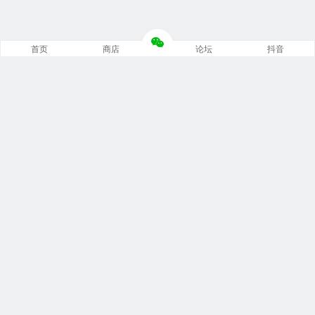
首页
商店
论坛
抖音
推荐栏目
修车笔记
技术培训
编程诊断