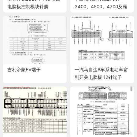
电脑板控制模块针脚
3400、4500、4700及霸
12+40+24+48+21针 端子
道4000车型2UZ-FE发动机
图
电脑版控制模块针脚
31+24+17+28+22针 端子
图
吉利帝蒙EV端子
一汽马自达8车系电动车窗
副开关电脑板 12针端子