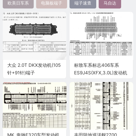
欧美日车系
电脑板端子
端子速查
马自达
大众 2.0T DKX发动机(105
标致车系标志406车系
针+91针)端子
ES9J4S(XFX,3.0L)发动机
控制系统电脑板55针端子
MK_奔驰E320车型发动机
丰田陆地巡洋舰2700、