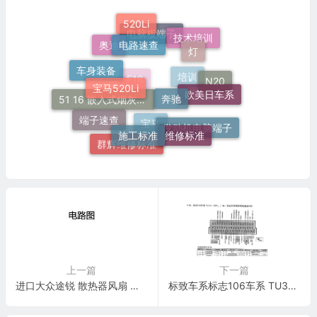
520Li
电路速查
技术培训
灯
电脑板端子
奥迪
车身装备
宝马520Li
奔驰
N20
欧美日车系
培训
F18
51 16 嵌入式烟灰缸托架
端子速查
施工标准
维修标准
发动机电脑端子
宝马
群辉维修标准
上一篇
下一篇
进口大众途锐 散热器风扇 电路图
标致车系标志106车系 TU3JP(KFX,1.4L)发动机控制系统电脑板55针端子