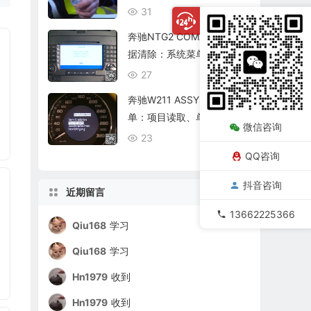
复查
31
08/06
奔驰NTG2 COMAND个人数
据清除：系统菜单、恢复出
厂与结果确认
27
08/06
奔驰W211 ASSYST保养菜
单：项目读取、单项确认与
微信咨询
复位核查
23
08/06
QQ咨询
抖音咨询
近期留言
13662225366
Qiu168
学习
Qiu168
学习
Hn1979
收到
Hn1979
收到