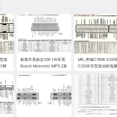
车型发
标致车系标志106 1.6i车系
MK_奔驰C180K E200
针脚
Bosch Motromic MP5.2发
C200K车型发动机电
 端子图
动机控制系统电脑板55针
控制模块针脚96+58针
端子
子图