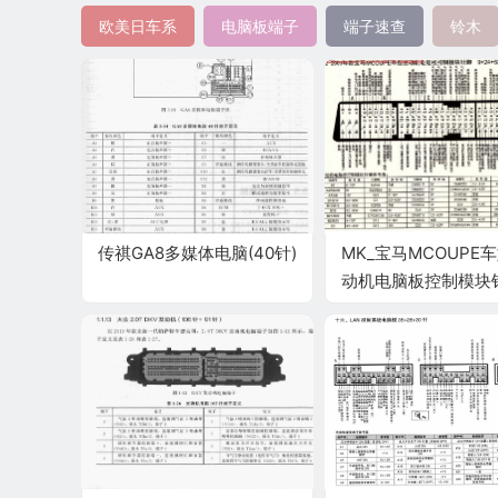
欧美日车系
电脑板端子
端子速查
铃木
传祺GA8多媒体电脑(40针)
MK_宝马MCOUPE
动机电脑板控制模块
9+24+52+40+9针