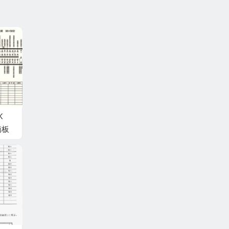
K
脑板
 端