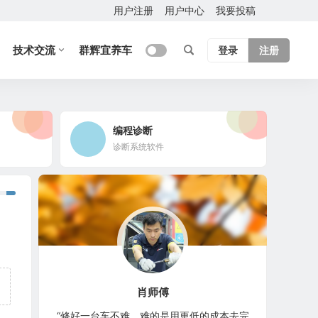
用户注册
用户中心
我要投稿
技术交流
群辉宜养车
登录
注册
编程诊断
诊断系统软件
肖师傅
“修好一台车不难，难的是用更低的成本去完