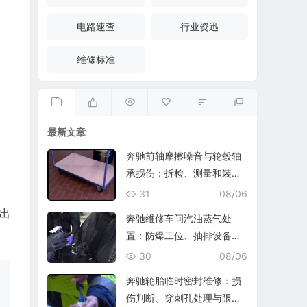
电路速查
行业资迅
维修标准
最新文章
奔驰前轴摩擦噪音与轮毂轴
承损伤：拆检、测量和装复
复查
31
08/06
出
奔驰维修车间汽油蒸气处
置：防爆工位、抽排设备与
燃油收集
30
08/06
奔驰轮胎临时密封维修：损
伤判断、穿刺孔处理与限速