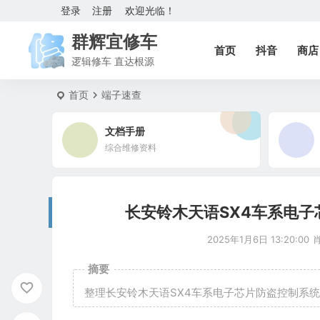
登录
注册
欢迎光临！
群辉宜修车
首页
抖音
商店
逻辑修车 直达根源
首页
端子速查
文档手册
综合维修资料
长安铃木天语SX4车系电子芯
2025年1月6日 13:20:00
摘要
整理长安铃木天语SX4车系电子芯片防盗控制系统 E